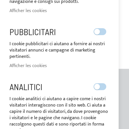
navigazione e consigli sui prodotti.
MA LISTE D’ENVIES
Afficher les cookies
Il n’y a aucun article dans votre liste d’envies.
PUBBLICITARI
I cookie pubblicitari ci aiutano a fornire ai nostri
visitatori annunci e campagne di marketing
pertinenti.
Afficher les cookies
ANALITICI
INFORMATION GÉNÉRALES
I cookie analitici ci aiutano a capire come i nostri
Contacts
visitatori interagiscono con il sito web. Ci aiuta a
Qui sommes nous
capire il numero di visitatori, da dove provengono
Blog
i visitatori e le pagine che navigano. I cookie
raccolgono questi dati e sono riportati in forma