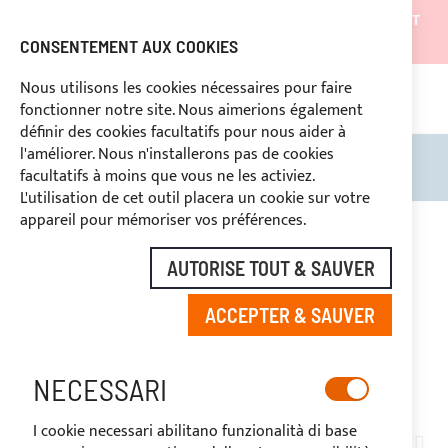
LES EXPÉDITIONS SERONT SUSPENDUES DU 05/08/26 ET
REPRENDRONT À PARTIR DU 27/08/26
CONSENTEMENT AUX COOKIES
REMISES RÉSERVÉES AUX OPERATEURS DU SECTEUR
Nous utilisons les cookies nécessaires pour faire
fonctionner notre site. Nous aimerions également
ASS
SÉ
DROIT DE RÉTRACTATION
définir des cookies facultatifs pour nous aider à
l'améliorer. Nous n'installerons pas de cookies
Rechercher
Mon 
facultatifs à moins que vous ne les activiez.
L'utilisation de cet outil placera un cookie sur votre
appareil pour mémoriser vos préférences.
CARNEVALI
AUTORISE TOUT & SAUVER
ACCEPTER & SAUVER
NECESSARI
I cookie necessari abilitano funzionalità di base
PA
1
ARTICLE