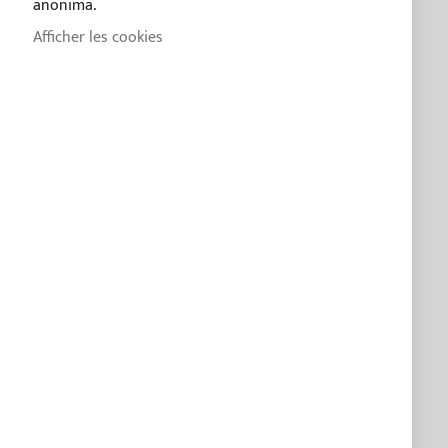
anonima.
Modalités de paiement
Afficher les cookies
Conditions de vente
Politique de confidentialité
Politique des Cookies
CUSTOM LINE
PRODUITS SUR MESURE
SERVICE CLIENTS
FAQ
Guide pratique pour l'achat du taud de soleil