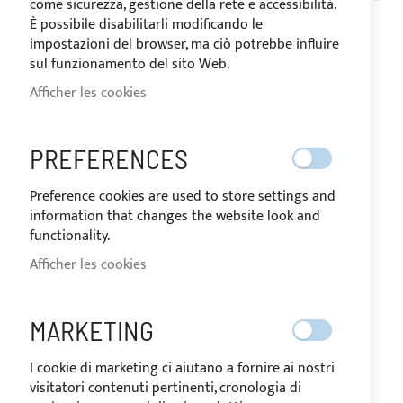
come sicurezza, gestione della rete e accessibilità.
OR
È possibile disabilitarli modificando le
DÉ
impostazioni del browser, ma ciò potrebbe influire
sul funzionamento del sito Web.
Afficher les cookies
PREFERENCES
Preference cookies are used to store settings and
information that changes the website look and
functionality.
Afficher les cookies
Taud de soleil 4 arceaux pour
fly CARNEVALI 140
MARKETING
I cookie di marketing ci aiutano a fornire ai nostri
visitatori contenuti pertinenti, cronologia di