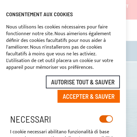
LES EXPÉDITIONS SERONT SUSPENDUES DU 05/08/26 ET
REPRENDRONT À PARTIR DU 27/08/26
CONSENTEMENT AUX COOKIES
REMISES RÉSERVÉES AUX OPERATEURS DU SECTEUR
Nous utilisons les cookies nécessaires pour faire
fonctionner notre site. Nous aimerions également
ASS
SÉ
DROIT DE RÉTRACTATION
définir des cookies facultatifs pour nous aider à
l'améliorer. Nous n'installerons pas de cookies
Rechercher
Mon 
facultatifs à moins que vous ne les activiez.
L'utilisation de cet outil placera un cookie sur votre
appareil pour mémoriser vos préférences.
Nettuno Marine
AUTORISE TOUT & SAUVER
Equipment
ACCEPTER & SAUVER
PRODUCTION DE TAUDS DE SOLEIL ET
HOUSSES NAUTIQUES DEPUIS 1970
NECESSARI
DÉCOUVREZ LES TAUDS DE
SOLEIL
I cookie necessari abilitano funzionalità di base