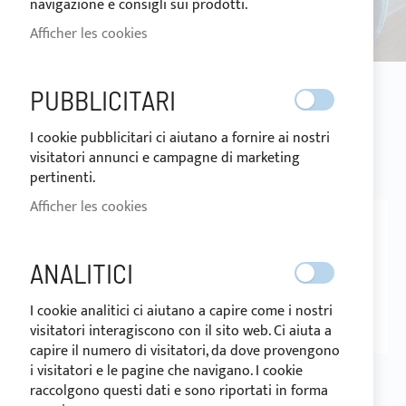
navigazione e consigli sui prodotti.
T-TOP
HOUSSES
Afficher les cookies
PUBBLICITARI
AVIS
I cookie pubblicitari ci aiutano a fornire ai nostri
visitatori annunci e campagne di marketing
pertinenti.
Afficher les cookies
Évaluation
100%
ANALITICI
Qualität und Verarbeitung sehr gut , Kundendienst sehr
freundlich und kompetent
I cookie analitici ci aiutano a capire come i nostri
2 avril 2024
visitatori interagiscono con il sito web. Ci aiuta a
capire il numero di visitatori, da dove provengono
i visitatori e le pagine che navigano. I cookie
raccolgono questi dati e sono riportati in forma