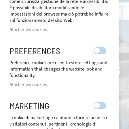
come sicurezza, gestione della rete e accessibilità.
ITALIAN QUALI
È possibile disabilitarli modificando le
impostazioni del browser, ma ciò potrebbe influire
sul funzionamento del sito Web.
Afficher les cookies
PREFERENCES
TAUDS DE
Preference cookies are used to store settings and
SOLEIL
ROLL BARS
information that changes the website look and
functionality.
Afficher les cookies
MARKETING
I cookie di marketing ci aiutano a fornire ai nostri
visitatori contenuti pertinenti, cronologia di