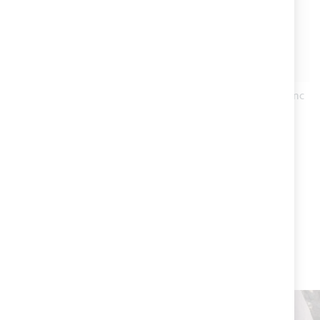
EXPÉDITION 24H
EXPÉDITION 24/48H
Bobine de fil en polyester
Articulation en nylon blanc
titre 30 - diverses couleurs
Ø20mm
Évaluation:
Évaluation:
1
Avis
1
Avis
100%
100%
7,20 €
5,76 €
4,79 €
TOUS LES PRODUITS