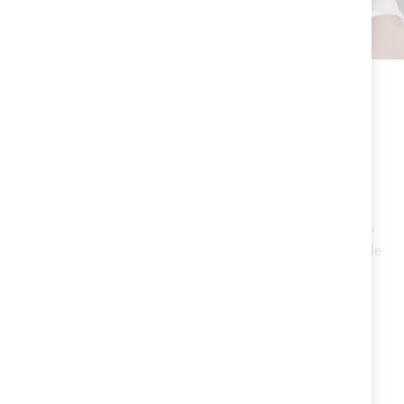
PAIEMENT PERSONNALISÉ
Cartes, Paypal, virement bancaire. Choisissez le mode de
paiement que vous préférez pour passer votre commande
en ligne!
DROIT DE RÉTRACTATION