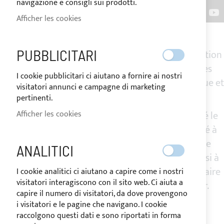
navigazione e consigli sui prodotti.
Afficher les cookies
PUBBLICITARI
Nettuno Marine Equipment ®
propose une collection
exclusive de tauds de soleil Bimini et de housses
I cookie pubblicitari ci aiutano a fornire ai nostri
nautiques qui rendent l'extérieur du bateau unique et
visitatori annunci e campagne di marketing
fonctionnel.
pertinenti.
La marque italienne, fondée en 1970, a renouvelé le
Afficher les cookies
langage de la technologie et de la fonctionnalité à
bord. En synchronisant artisanat et technologie
ANALITICI
industrielle, Nettuno Marine Equipment ® a réussi à
concevoir de nouveaux accessoires capables de faire
I cookie analitici ci aiutano a capire come i nostri
visitatori interagiscono con il sito web. Ci aiuta a
de l’art de la couture le protagoniste de la mer.
capire il numero di visitatori, da dove provengono
i visitatori e le pagine che navigano. I cookie
raccolgono questi dati e sono riportati in forma