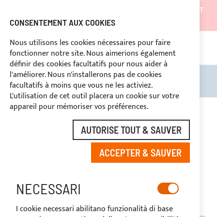
LES EXPÉDITIONS SERONT SUSPENDUES DU 05/08/26 ET
REPRENDRONT À PARTIR DU 27/08/26
CONSENTEMENT AUX COOKIES
REMISES RÉSERVÉES AUX OPERATEURS DU SECTEUR
Nous utilisons les cookies nécessaires pour faire
fonctionner notre site. Nous aimerions également
ASSISTANCE CONTINUE
+39 3334669969
ON
définir des cookies facultatifs pour nous aider à
l'améliorer. Nous n'installerons pas de cookies
Rechercher
Mon 
facultatifs à moins que vous ne les activiez.
L'utilisation de cet outil placera un cookie sur votre
appareil pour mémoriser vos préférences.
AUTORISE TOUT & SAUVER
ACCEPTER & SAUVER
NETTUNO MARINE
NECESSARI
EQUIPMENT
I cookie necessari abilitano funzionalità di base