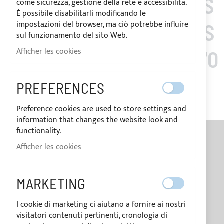
PRODUCTION DE TAUDS
come sicurezza, gestione della rete e accessibilità.
È possibile disabilitarli modificando le
impostazioni del browser, ma ciò potrebbe influire
DE SOLEIL ET HOUSSES
sul funzionamento del sito Web.
Afficher les cookies
NAUTIQUES DEPUIS 1970
PREFERENCES
Preference cookies are used to store settings and
information that changes the website look and
functionality.
Afficher les cookies
MARKETING
I cookie di marketing ci aiutano a fornire ai nostri
visitatori contenuti pertinenti, cronologia di