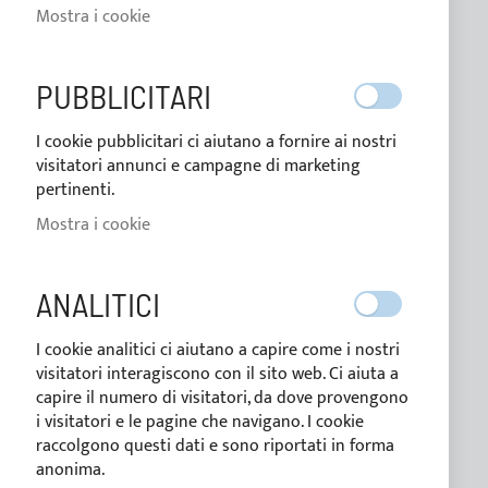
Mostra i cookie
Chi siamo
Lavora con noi
PUBBLICITARI
Blog
I cookie pubblicitari ci aiutano a fornire ai nostri
Metodi di pagamento
visitatori annunci e campagne di marketing
pertinenti.
Condizioni di vendita
Mostra i cookie
Privacy Policy
Cookie Policy
ANALITICI
I cookie analitici ci aiutano a capire come i nostri
CUSTOM LINE
visitatori interagiscono con il sito web. Ci aiuta a
capire il numero di visitatori, da dove provengono
i visitatori e le pagine che navigano. I cookie
SU MISURA
raccolgono questi dati e sono riportati in forma
anonima.