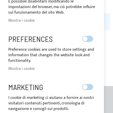
È possibile disabilitarli modificando le
impostazioni del browser, ma ciò potrebbe influire
sul funzionamento del sito Web.
NON È STATO TROVATO ALCUN PRODOTTO CORRISPONDENTE
Mostra i cookie
ALLA SELEZIONE.
PREFERENCES
LA MIA LISTA DESIDERI
Preference cookies are used to store settings and
information that changes the website look and
Non ci sono articoli nella lista desideri.
functionality.
Mostra i cookie
MARKETING
I cookie di marketing ci aiutano a fornire ai nostri
INFORMAZIONI GENERALI
visitatori contenuti pertinenti, cronologia di
navigazione e consigli sui prodotti.
Contatti