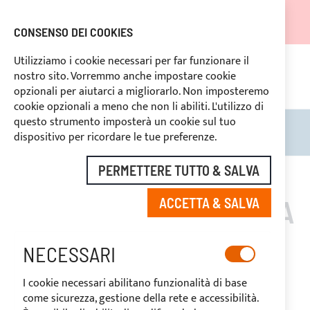
LE SPEDIZIONI SARANNO SOSPESE DAL 05.08.26 E
RIPRENDERANNO DAL 27.08.26
CONSENSO DEI COOKIES
SCONTI RISERVATI PER OPERATORI DEL SETTORE
Utilizziamo i cookie necessari per far funzionare il
nostro sito. Vorremmo anche impostare cookie
 Italia a
PAGAMENTO PERSONALIZZATO
opzionali per aiutarci a migliorarlo. Non imposteremo
cookie opzionali a meno che non li abiliti. L'utilizzo di
questo strumento imposterà un cookie sul tuo
Search
Carre
dispositivo per ricordare le tue preferenze.
PERMETTERE TUTTO & SALVA
REGOLATORI DI CARICA
ACCETTA & SALVA
WESTERN CO.
NECESSARI
I cookie necessari abilitano funzionalità di base
come sicurezza, gestione della rete e accessibilità.