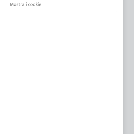
Mostra i cookie
ASSISTENZA
FAQ
Guida alla scelta del tendalino
Guida bimini poppa - Barca a vela
Catalogo 2026
Scheda colori tessuti
Manutenzione e smaltimento
Gestione rifiuti imballaggio
ISCRIVITI ALLA NOSTRA NEWSLETTER