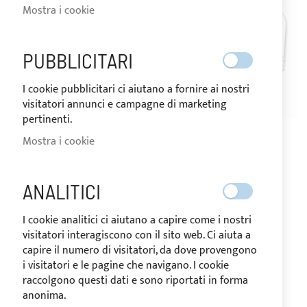
Mostra i cookie
PUBBLICITARI
I cookie pubblicitari ci aiutano a fornire ai nostri
visitatori annunci e campagne di marketing
NON DISPONIBILE
SPEDIZIONE 10GG
SPEDIZIONE 10GG
pertinenti.
Telaio 2 archi per tendalino
Telaio per Sprayhood
Mostra i cookie
ANALITICI
I cookie analitici ci aiutano a capire come i nostri
LA MIA LISTA DESIDERI
visitatori interagiscono con il sito web. Ci aiuta a
Non ci sono articoli nella lista desideri.
capire il numero di visitatori, da dove provengono
i visitatori e le pagine che navigano. I cookie
raccolgono questi dati e sono riportati in forma
anonima.