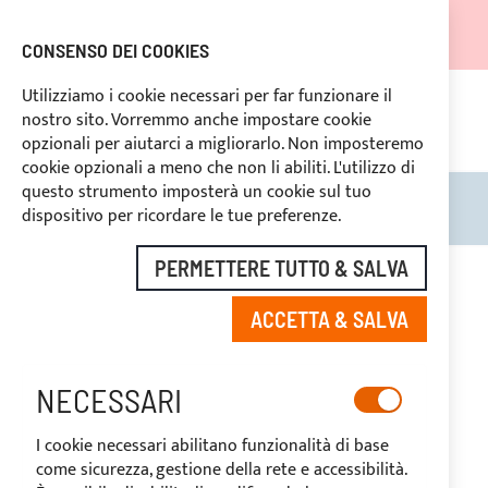
LE SPEDIZIONI SARANNO SOSPESE DAL 05.08.26 E
RIPRENDERANNO DAL 27.08.26
CONSENSO DEI COOKIES
SCONTI RISERVATI PER OPERATORI DEL SETTORE
Utilizziamo i cookie necessari per far funzionare il
nostro sito. Vorremmo anche impostare cookie
 Italia a
PAGAMENTO PERSONALIZZATO
opzionali per aiutarci a migliorarlo. Non imposteremo
cookie opzionali a meno che non li abiliti. L'utilizzo di
questo strumento imposterà un cookie sul tuo
Search
Carre
dispositivo per ricordare le tue preferenze.
PERMETTERE TUTTO & SALVA
TELAI
ACCETTA & SALVA
NECESSARI
I cookie necessari abilitano funzionalità di base
come sicurezza, gestione della rete e accessibilità.