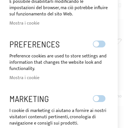
È possibile disabilitarli modificando le
IMP
4
ELEMENTI
impostazioni del browser, ma ciò potrebbe influire
LA
sul funzionamento del sito Web.
DIR
Mostra i cookie
DE
PREFERENCES
Preference cookies are used to store settings and
information that changes the website look and
functionality.
Mostra i cookie
NON DISPONIBILE
SPEDIZIONE 10GG
SPEDIZIONE 10GG
Telaio 4 archi per tendalino
Telaio 3 archi per tendalino
MARKETING
I cookie di marketing ci aiutano a fornire ai nostri
visitatori contenuti pertinenti, cronologia di
navigazione e consigli sui prodotti.