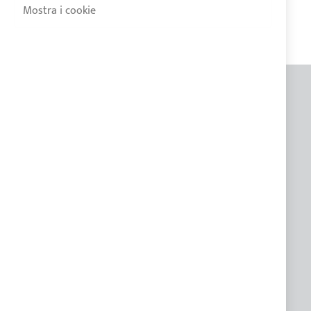
Mostra i cookie
INFORMAZIONI GENERALI
Contatti
Chi siamo
Lavora con noi
Blog
Metodi di pagamento
Condizioni di vendita
Privacy Policy