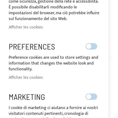
come sicurezza, gestione della rete e accessibilità.
È possibile disabilitarli modificando le
impostazioni del browser, ma ciò potrebbe influire
sul funzionamento del sito Web.
Afficher les cookies
EXPÉDIÉ EN 24 HEURES
PREFERENCES
Skip
to
Preference cookies are used to store settings and
AN04-003
the
information that changes the website look and
FERMETURE ÉCLAIR
beginning
functionality.
of
Afficher les cookies
BLANCHE YKK
the
images
SÉPARABLE, CHAÎNE
gallery
MARKETING
10MM
I cookie di marketing ci aiutano a fornire ai nostri
visitatori contenuti pertinenti, cronologia di