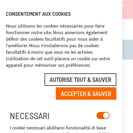
LES EXPÉDITIONS SERONT SUSPENDUES DU 05/08/26 ET
REPRENDRONT À PARTIR DU 27/08/26
CONSENTEMENT AUX COOKIES
REMISES RÉSERVÉES AUX OPERATEURS DU SECTEUR
Nous utilisons les cookies nécessaires pour faire
fonctionner notre site. Nous aimerions également
669969
PAIEMENT PERSONNALISÉ
définir des cookies facultatifs pour nous aider à
l'améliorer. Nous n'installerons pas de cookies
Rechercher
Mon 
facultatifs à moins que vous ne les activiez.
L'utilisation de cet outil placera un cookie sur votre
Skip
appareil pour mémoriser vos préférences.
to
-20%
the
AUTORISE TOUT & SAUVER
end
of
ACCEPTER & SAUVER
the
images
gallery
NECESSARI
I cookie necessari abilitano funzionalità di base