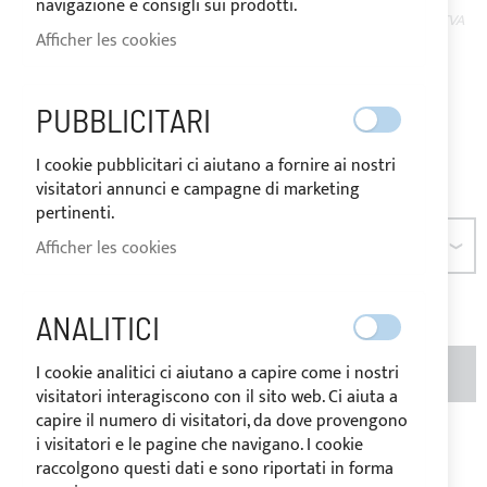
navigazione e consigli sui prodotti.
EN
Le prix peut varier en fonction du taux de TVA
Afficher les cookies
STOCK
du pays de destination des marchandises.
À partir de
PUBBLICITARI
17,36 €
Évaluation:
I cookie pubblicitari ci aiutano a fornire ai nostri
1
100
100
% of
visitatori annunci e campagne di marketing
pertinenti.
Afficher les cookies
DIMENSION
ANALITICI
I cookie analitici ci aiutano a capire come i nostri
AJOUTER AU PANIER
QTÉ
visitatori interagiscono con il sito web. Ci aiuta a
capire il numero di visitatori, da dove provengono
i visitatori e le pagine che navigano. I cookie
Ajouter à ma liste d’envie
Ajouter au
raccolgono questi dati e sono riportati in forma
comparateur