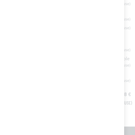
145,67 €
Platine articulée à 180° en acier inoxidable
15,30 €
Taud de soleil ROYAL 3 arceaux - Tube acier
inoxydable 316L Ø22mm
À partir de
1 067,29 €
Paire de bras de support en acier inoxydable Ø22mm
134,20 €
Taud de soleil ROYAL XL 4 arceaux - Tube acier inoxidable
316L Ø25mm
À partir de
1 778,82 €
Paire de bras de support en acier inoxydable Ø25mm
151,30 €
TOUT AJOUTER AU PANIER
TOTAL PRICE
3 292,58 €