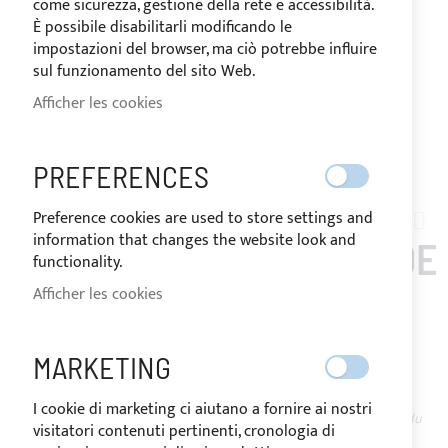
come sicurezza, gestione della rete e accessibilità.
È possibile disabilitarli modificando le
impostazioni del browser, ma ciò potrebbe influire
sul funzionamento del sito Web.
Afficher les cookies
EXPÉDIÉ EN 10 JOURS
PREFERENCES
Skip
to
Preference cookies are used to store settings and
PE04-001
the
information that changes the website look and
APPLICATION LUMIÈRE DE
beginning
functionality.
of
Afficher les cookies
360° SUR TAUD DE
the
images
SOLEIL
gallery
MARKETING
I cookie di marketing ci aiutano a fornire ai nostri
EN
Le prix peut varier en fonction du
visitatori contenuti pertinenti, cronologia di
STOCK
taux de TVA du pays de