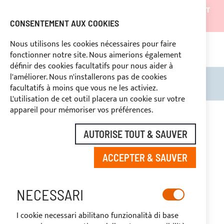
LES EXPÉDITIONS SERONT SUSPENDUES DU 05/08/26 ET
REPRENDRONT À PARTIR DU 27/08/26
CONSENTEMENT AUX COOKIES
REMISES RÉSERVÉES AUX OPERATEURS DU SECTEUR
Nous utilisons les cookies nécessaires pour faire
fonctionner notre site. Nous aimerions également
ASS
SÉ
DROIT DE RÉTRACTATION
définir des cookies facultatifs pour nous aider à
l'améliorer. Nous n'installerons pas de cookies
Rechercher
Mon 
facultatifs à moins que vous ne les activiez.
L'utilisation de cet outil placera un cookie sur votre
Skip
appareil pour mémoriser vos préférences.
to
the
AUTORISE TOUT & SAUVER
end
of
ACCEPTER & SAUVER
the
images
gallery
NECESSARI
I cookie necessari abilitano funzionalità di base