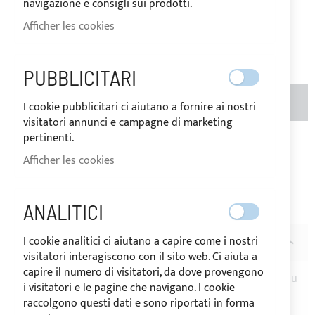
navigazione e consigli sui prodotti.
destination des marchandises.
Afficher les cookies
145,67 €
Soyez le premier à commenter ce produit
PUBBLICITARI
AJOUTER AU PANIER
QTÉ
I cookie pubblicitari ci aiutano a fornire ai nostri
visitatori annunci e campagne di marketing
pertinenti.
Ajouter à ma liste d’envie
Ajouter au
Afficher les cookies
comparateur
Remarque
: Les articles personnalisés ne peuvent pas être
ANALITICI
rendus.
I cookie analitici ci aiutano a capire come i nostri
DESCRIPTION
visitatori interagiscono con il sito web. Ci aiuta a
capire il numero di visitatori, da dove provengono
Préparation pour feu de moulinage à 360°
sursur l'arceau
i visitatori e le pagine che navigano. I cookie
du taud de soleil avec T-90° en acier inoxydable.
raccolgono questi dati e sono riportati in forma