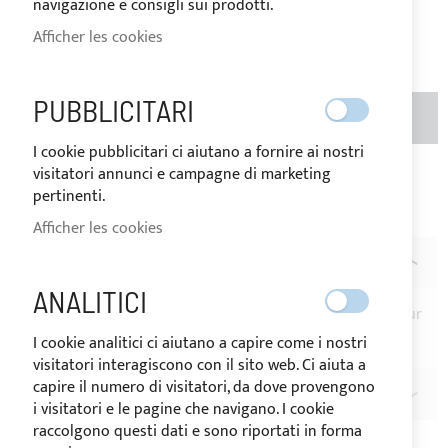
navigazione e consigli sui prodotti.
Soyez le premier à commenter ce produit
Afficher les cookies
PUBBLICITARI
AJOUTER AU PANIER
QTÉ
I cookie pubblicitari ci aiutano a fornire ai nostri
visitatori annunci e campagne di marketing
Ajouter à ma liste d’envie
Ajouter au
pertinenti.
comparateur
Afficher les cookies
DESCRIPTION
ANALITICI
Pince
en
nylon
noir pour installation du
taud de soleil
sur
tubes Ø25mm.
I cookie analitici ci aiutano a capire come i nostri
visitatori interagiscono con il sito web. Ci aiuta a
capire il numero di visitatori, da dove provengono
AVIS
i visitatori e le pagine che navigano. I cookie
raccolgono questi dati e sono riportati in forma