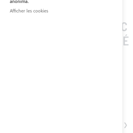
anonima.
Afficher les cookies
LES CLIENTS QUI ONT AC
HETÉ CET ARTICLE ONT É
GALEMENT ACHETÉ