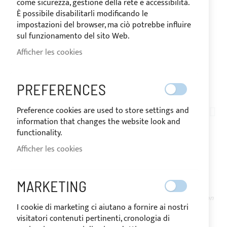
come sicurezza, gestione della rete e accessibilità.
È possibile disabilitarli modificando le
impostazioni del browser, ma ciò potrebbe influire
sul funzionamento del sito Web.
Afficher les cookies
EXPÉDIÉ EN 24/48 HEURES
PREFERENCES
Skip
to
Preference cookies are used to store settings and
AT06-002
the
information that changes the website look and
PINCE EN NYLON NOIR
beginning
functionality.
of
Afficher les cookies
POUR TUBE
the
images
gallery
MARKETING
EN
Le prix peut varier en fonction du
STOCK
taux de TVA du pays de destination
I cookie di marketing ci aiutano a fornire ai nostri
des marchandises.
visitatori contenuti pertinenti, cronologia di
5,20 €