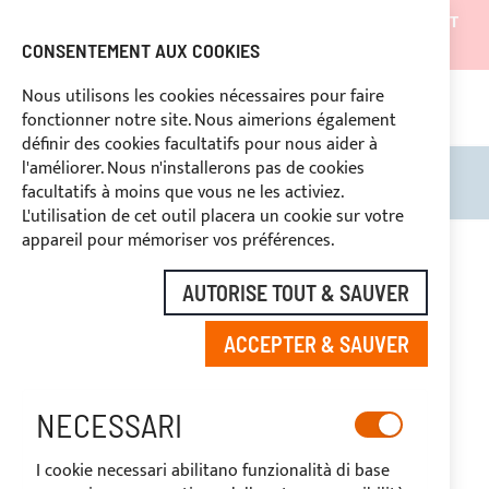
LES EXPÉDITIONS SERONT SUSPENDUES DU 05/08/26 ET
REPRENDRONT À PARTIR DU 27/08/26
CONSENTEMENT AUX COOKIES
REMISES RÉSERVÉES AUX OPERATEURS DU SECTEUR
Nous utilisons les cookies nécessaires pour faire
fonctionner notre site. Nous aimerions également
ASS
SÉ
DROIT DE RÉTRACTATION
définir des cookies facultatifs pour nous aider à
l'améliorer. Nous n'installerons pas de cookies
Rechercher
Mon 
facultatifs à moins que vous ne les activiez.
L'utilisation de cet outil placera un cookie sur votre
Skip
appareil pour mémoriser vos préférences.
to
the
AUTORISE TOUT & SAUVER
end
of
ACCEPTER & SAUVER
the
images
gallery
NECESSARI
I cookie necessari abilitano funzionalità di base