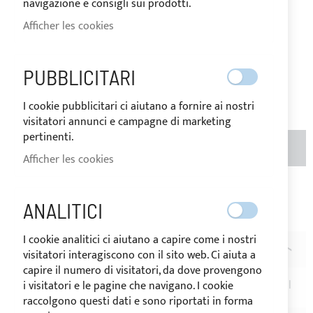
navigazione e consigli sui prodotti.
6,23 €
Prix
Afficher les cookies
Spécial
Prix
normal
PUBBLICITARI
7,80 €
Évaluation:
1
100
100
% of
I cookie pubblicitari ci aiutano a fornire ai nostri
visitatori annunci e campagne di marketing
pertinenti.
AJOUTER AU PANIER
QTÉ
Afficher les cookies
Ajouter à ma liste d’envie
Ajouter au
ANALITICI
comparateur
I cookie analitici ci aiutano a capire come i nostri
DESCRIPTION
visitatori interagiscono con il sito web. Ci aiuta a
capire il numero di visitatori, da dove provengono
Paquet de 5 supports de plafond en nylon blanc pour rail
i visitatori e le pagine che navigano. I cookie
raccolgono questi dati e sono riportati in forma