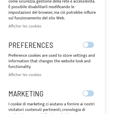
come sicurezza, gestione della rete e accessibilità.
È possibile disabilitarli modificando le
impostazioni del browser, ma ciò potrebbe influire
sul funzionamento del sito Web.
Afficher les cookies
EXPÉDIÉ EN 24 HEURES
PREFERENCES
Preference cookies are used to store settings and
Skip
information that changes the website look and
to
AN09-008
functionality.
the
PAQUET DE 5 SUPPORTS
beginning
Afficher les cookies
of
DE PLAFOND POUR RAIL
the
images
MARKETING
gallery
EN
Le prix peut varier en fonction du taux de
I cookie di marketing ci aiutano a fornire ai nostri
STOCK
TVA du pays de destination des
visitatori contenuti pertinenti, cronologia di
marchandises.