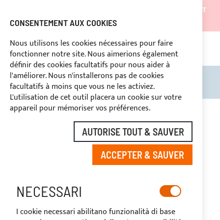
LES EXPÉDITIONS SERONT SUSPENDUES DU 05/08/26 ET
REPRENDRONT À PARTIR DU 27/08/26
CONSENTEMENT AUX COOKIES
REMISES RÉSERVÉES AUX OPERATEURS DU SECTEUR
Nous utilisons les cookies nécessaires pour faire
fonctionner notre site. Nous aimerions également
ASS
SÉ
DROIT DE RÉTRACTATION
définir des cookies facultatifs pour nous aider à
l'améliorer. Nous n'installerons pas de cookies
Rechercher
Mon 
facultatifs à moins que vous ne les activiez.
L'utilisation de cet outil placera un cookie sur votre
Skip
appareil pour mémoriser vos préférences.
to
-20%
the
AUTORISE TOUT & SAUVER
end
of
ACCEPTER & SAUVER
the
images
gallery
NECESSARI
I cookie necessari abilitano funzionalità di base