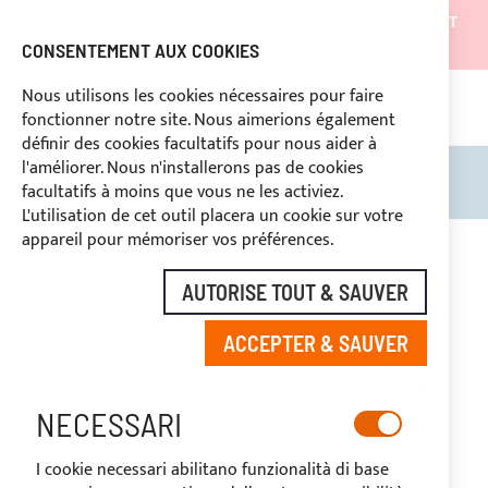
LES EXPÉDITIONS SERONT SUSPENDUES DU 05/08/26 ET
REPRENDRONT À PARTIR DU 27/08/26
CONSENTEMENT AUX COOKIES
REMISES RÉSERVÉES AUX OPERATEURS DU SECTEUR
Nous utilisons les cookies nécessaires pour faire
fonctionner notre site. Nous aimerions également
669969
PAIEMENT PERSONNALISÉ
définir des cookies facultatifs pour nous aider à
l'améliorer. Nous n'installerons pas de cookies
Rechercher
Mon 
facultatifs à moins que vous ne les activiez.
L'utilisation de cet outil placera un cookie sur votre
Skip
appareil pour mémoriser vos préférences.
to
-20%
the
AUTORISE TOUT & SAUVER
end
of
ACCEPTER & SAUVER
the
images
gallery
NECESSARI
I cookie necessari abilitano funzionalità di base