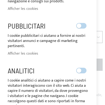
navigazione e consigli sui prodotti.
marchandises.
Afficher les cookies
À partir de
23,59 €
Évaluation:
2
100
100
% of
PUBBLICITARI
I cookie pubblicitari ci aiutano a fornire ai nostri
DIMENSION
visitatori annunci e campagne di marketing
pertinenti.
Afficher les cookies
AJOUTER AU PANIER
QTÉ
(MÈTRES)
ANALITICI
Ajouter à ma liste d’envie
Ajouter au
I cookie analitici ci aiutano a capire come i nostri
visitatori interagiscono con il sito web. Ci aiuta a
comparateur
capire il numero di visitatori, da dove provengono
Remarque
: Prix au metre linéaire. Produit coupé sur demande,
i visitatori e le pagine che navigano. I cookie
le retour n'est pas possible.
raccolgono questi dati e sono riportati in forma