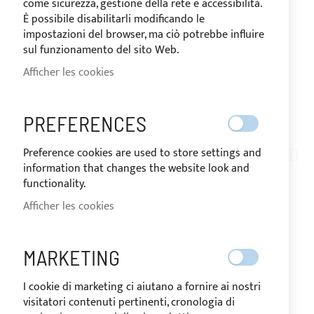
come sicurezza, gestione della rete e accessibilità.
È possibile disabilitarli modificando le
impostazioni del browser, ma ciò potrebbe influire
sul funzionamento del sito Web.
Afficher les cookies
EXPÉDIÉ EN 24/48 HEURES
PREFERENCES
Skip
to
Preference cookies are used to store settings and
TN05-001
the
information that changes the website look and
CRYSTAL ACHILLES©
beginning
functionality.
of
Afficher les cookies
TRANSPARENT POUR
the
images
FENÊTRES
gallery
MARKETING
I cookie di marketing ci aiutano a fornire ai nostri
EN
Le prix peut varier en fonction du taux de
visitatori contenuti pertinenti, cronologia di
STOCK
TVA du pays de destination des