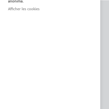
anonima.
Afficher les cookies
INFORMATION GÉNÉRALES
Contacts
Qui sommes nous
Blog
Modalités de paiement
Conditions de vente
Politique de confidentialité
Politique des Cookies
CUSTOM LINE