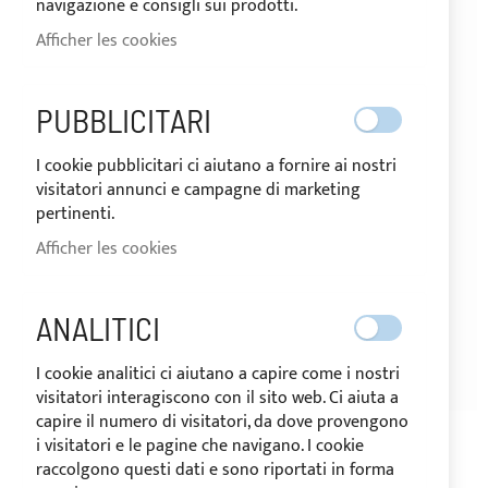
navigazione e consigli sui prodotti.
Afficher les cookies
PUBBLICITARI
NOUVEAUX CLIENTS
I cookie pubblicitari ci aiutano a fornire ai nostri
visitatori annunci e campagne di marketing
La création d’un compte a de nombreux avantages
pertinenti.
: consultation rapide, sauvegarder plusieurs
Afficher les cookies
adresses, suivre les commandes, et bien plus
encore.
ANALITICI
CRÉER UN COMPTE
I cookie analitici ci aiutano a capire come i nostri
visitatori interagiscono con il sito web. Ci aiuta a
capire il numero di visitatori, da dove provengono
i visitatori e le pagine che navigano. I cookie
raccolgono questi dati e sono riportati in forma