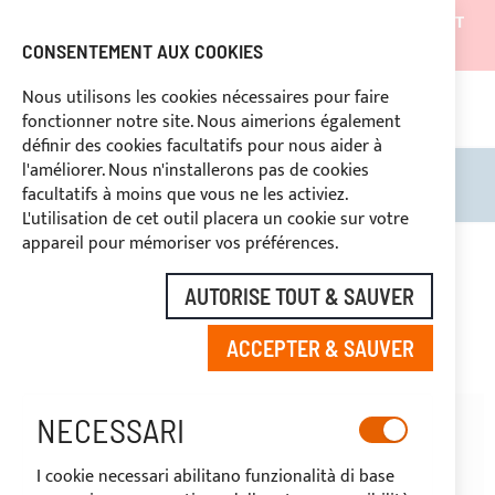
LES EXPÉDITIONS SERONT SUSPENDUES DU 05/08/26 ET
REPRENDRONT À PARTIR DU 27/08/26
CONSENTEMENT AUX COOKIES
REMISES RÉSERVÉES AUX OPERATEURS DU SECTEUR
Nous utilisons les cookies nécessaires pour faire
fonctionner notre site. Nous aimerions également
ASS
SÉ
DROIT DE RÉTRACTATION
définir des cookies facultatifs pour nous aider à
l'améliorer. Nous n'installerons pas de cookies
Rechercher
Mon 
facultatifs à moins que vous ne les activiez.
L'utilisation de cet outil placera un cookie sur votre
appareil pour mémoriser vos préférences.
ACCÈS CLIENT
AUTORISE TOUT & SAUVER
ACCEPTER & SAUVER
NECESSARI
CLIENTS ENREGISTRÉS
I cookie necessari abilitano funzionalità di base