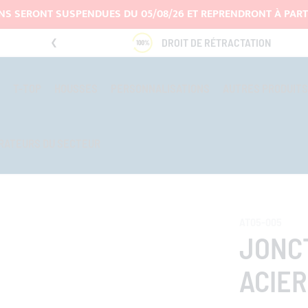
ONS SERONT SUSPENDUES DU 05/08/26 ET REPRENDRONT À PARTI
DROIT DE RÉTRACTATION
T-TOP
HOUSSES
PERSONNALISATIONS
AUTRES PRODUITS
RATEURS DU SECTEUR
AT05-005
JONC
ACIE