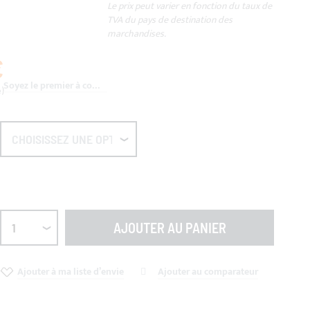
Le prix peut varier en fonction du taux de
TVA du pays de destination des
marchandises.
€
Soyez le premier à commenter ce produit
AJOUTER AU PANIER
Ajouter à ma liste d’envie
Ajouter au comparateur