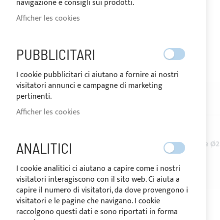
navigazione e consigli sui prodotti.
Afficher les cookies
EXPÉDIÉ EN 24/48 HEURES
PUBBLICITARI
Skip
I cookie pubblicitari ci aiutano a fornire ai nostri
to
visitatori annunci e campagne di marketing
the
pertinenti.
beginning
DESCRIPTION
AVIS
of
Afficher les cookies
the
images
gallery
Jonction en acier inoxydable
AISI 316
pour tune Ø
ANALITICI
Dimensions
-
L: 106mm - B: 20mm
I cookie analitici ci aiutano a capire come i nostri
visitatori interagiscono con il sito web. Ci aiuta a
capire il numero di visitatori, da dove provengono i
visitatori e le pagine che navigano. I cookie
raccolgono questi dati e sono riportati in forma