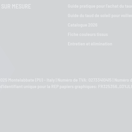
 SUR MESURE
Guide pratique pour l'achat du taud
Guide du taud de soleil pour voilie
Catalogue 2026
Fiche couleurs tissus
Entretien et élimination
 61025 Montelabbate (PU) - Italy | Numéro de TVA: 02733410415 | Numér
d'identifiant unique pour la REP papiers graphiques: FR325356_03YJLI