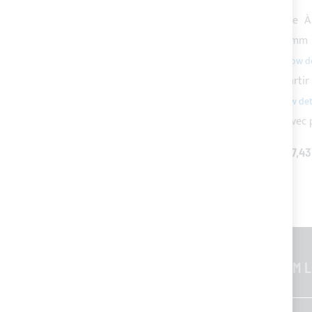
Cet article:
Jonction pour tube en acier inoxydable
À
Tube acier inoxydable nautique 316L poli Ø25x1.2mm
Embout en acier inoxydable
À partir de
7,41 €
Collier ouvrable en acier inoxydable aver vis
À partir
Té droit en acier inox, 90°
À partir de
28,71 €
Charnière articulée en acier inoxydable AISI 316 avec 
TOUT AJOUTER AU PANIER
TOTAL PRICE
127,43
INFORMATION GÉNÉRALES
CUSTOM L
Contacts