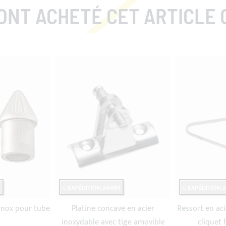
NT ACHETÉ CET ARTICLE ONT É
EXPÉDITION 24/48H
EXPÉDITION 2
inox pour tube
Platine concave en acier
Ressort en ac
inoxydable avec tige amovible
cliquet