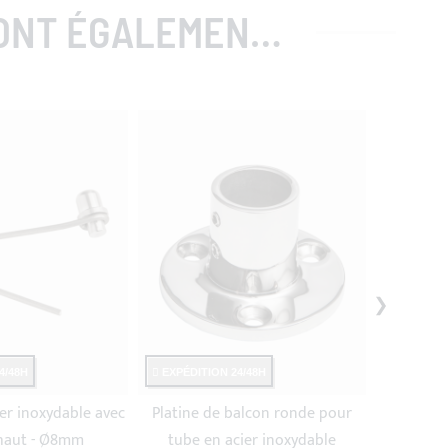
GALEMENT ACHETÉ
4/48H
EXPÉDITION 24/48H
EXPÉDITI
ier inoxydable avec
Platine de balcon ronde pour
Collie
 haut - Ø8mm
tube en acier inoxydable