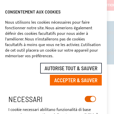
LES EXPÉDITI
CONSENTEMENT AUX COOKIES
3334669969
REMISES RÉSERVÉES AUX OPERATEURS DU SECTEUR
PAIEMENT PERSONNALISÉ
Nous utilisons les cookies nécessaires pour faire
fonctionner notre site. Nous aimerions également
TAUDS DE SOLEIL
ROLL BARS
définir des cookies facultatifs pour nous aider à
l'améliorer. Nous n'installerons pas de cookies
facultatifs à moins que vous ne les activiez. L'utilisation
de cet outil placera un cookie sur votre appareil pour
REMISES RÉSERVÉES AUX OPÉ
mémoriser vos préférences.
AUTORISE TOUT & SAUVER
ACCUEIL
JONCTION POUR TUBE EN ACIER INOXYDABLE
ACCEPTER & SAUVER
Skip
to
the
NECESSARI
end
of
I cookie necessari abilitano funzionalità di base
the