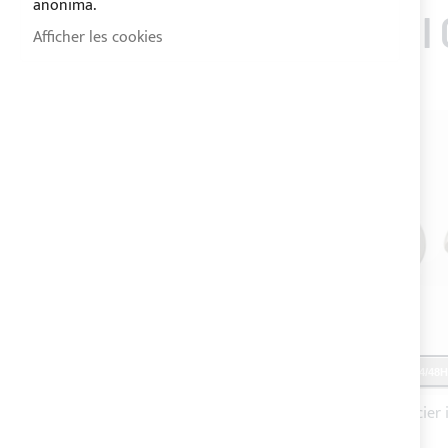
anonima.
LES CLIENTS QUI O
Afficher les cookies
EXPÉDITION 24/48H
EXPÉDITION 24/48H
Platine concave en acier inox
Bouchon en acier 
avec vis