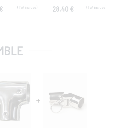
 €
28,40 €
7,
MBLE