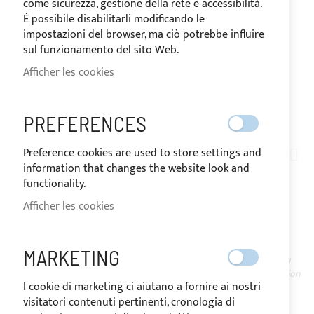
come sicurezza, gestione della rete e accessibilità.
È possibile disabilitarli modificando le
impostazioni del browser, ma ciò potrebbe influire
sul funzionamento del sito Web.
Afficher les cookies
EXPÉDIÉ EN 10 JOURS
PREFERENCES
Skip
to
Preference cookies are used to store settings and
PE02-002
the
information that changes the website look and
CONNECTEUR ÉTANCHE
beginning
functionality.
of
Afficher les cookies
EN LAITON NICKELÉ
the
images
gallery
MARKETING
EN
Le prix peut varier en fonction du
STOCK
taux de TVA du pays de destination
I cookie di marketing ci aiutano a fornire ai nostri
des marchandises.
visitatori contenuti pertinenti, cronologia di
40,75 €