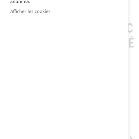
anonima.
Afficher les cookies
LES CLIENTS QUI ONT AC
HETÉ CET ARTICLE ONT É
GALEMENT ACHETÉ