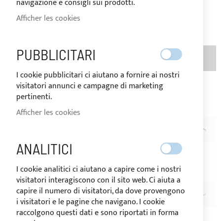
navigazione e consigli sui prodotti.
Soyez le premier à commenter ce produit
Afficher les cookies
PUBBLICITARI
AJOUTER AU PANIER
QTÉ
I cookie pubblicitari ci aiutano a fornire ai nostri
visitatori annunci e campagne di marketing
Ajouter à ma liste d’envie
Ajouter au
pertinenti.
comparateur
Afficher les cookies
DESCRIPTION
ANALITICI
Connecteur étanche
en laiton nickelé pour muraille.
2 PÔLE - 10 amp.
I cookie analitici ci aiutano a capire come i nostri
visitatori interagiscono con il sito web. Ci aiuta a
capire il numero di visitatori, da dove provengono
AVIS
i visitatori e le pagine che navigano. I cookie
raccolgono questi dati e sono riportati in forma