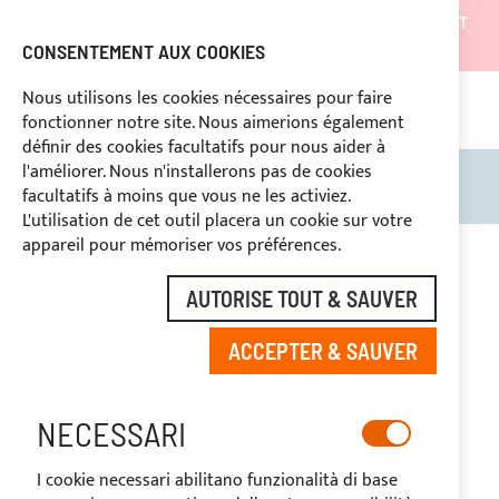
LES EXPÉDITIONS SERONT SUSPENDUES DU 05/08/26 ET
REPRENDRONT À PARTIR DU 27/08/26
CONSENTEMENT AUX COOKIES
REMISES RÉSERVÉES AUX OPERATEURS DU SECTEUR
Nous utilisons les cookies nécessaires pour faire
fonctionner notre site. Nous aimerions également
ASS
SÉ
DROIT DE RÉTRACTATION
définir des cookies facultatifs pour nous aider à
l'améliorer. Nous n'installerons pas de cookies
Rechercher
Mon 
facultatifs à moins que vous ne les activiez.
L'utilisation de cet outil placera un cookie sur votre
Skip
appareil pour mémoriser vos préférences.
to
the
AUTORISE TOUT & SAUVER
end
of
ACCEPTER & SAUVER
the
images
gallery
NECESSARI
I cookie necessari abilitano funzionalità di base