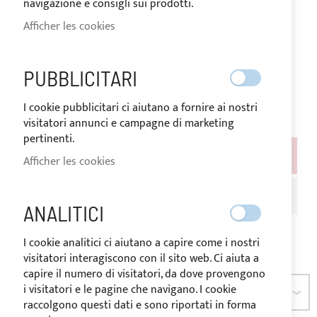
navigazione e consigli sui prodotti.
Afficher les cookies
À partir
de
5,76 €
PUBBLICITARI
Évaluation:
1
100
100
% of
I cookie pubblicitari ci aiutano a fornire ai nostri
visitatori annunci e campagne di marketing
pertinenti.
COULEUR
Afficher les cookies
ANALITICI
I cookie analitici ci aiutano a capire come i nostri
visitatori interagiscono con il sito web. Ci aiuta a
capire il numero di visitatori, da dove provengono
i visitatori e le pagine che navigano. I cookie
DIMENSION
raccolgono questi dati e sono riportati in forma