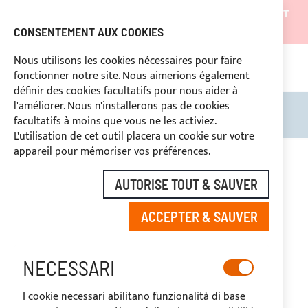
LES EXPÉDITIONS SERONT SUSPENDUES DU 05/08/26 ET
REPRENDRONT À PARTIR DU 27/08/26
CONSENTEMENT AUX COOKIES
REMISES RÉSERVÉES AUX OPERATEURS DU SECTEUR
Nous utilisons les cookies nécessaires pour faire
fonctionner notre site. Nous aimerions également
669969
PAIEMENT PERSONNALISÉ
définir des cookies facultatifs pour nous aider à
l'améliorer. Nous n'installerons pas de cookies
Rechercher
Mon 
facultatifs à moins que vous ne les activiez.
L'utilisation de cet outil placera un cookie sur votre
Skip
appareil pour mémoriser vos préférences.
to
-20%
the
AUTORISE TOUT & SAUVER
end
of
ACCEPTER & SAUVER
the
images
gallery
NECESSARI
I cookie necessari abilitano funzionalità di base