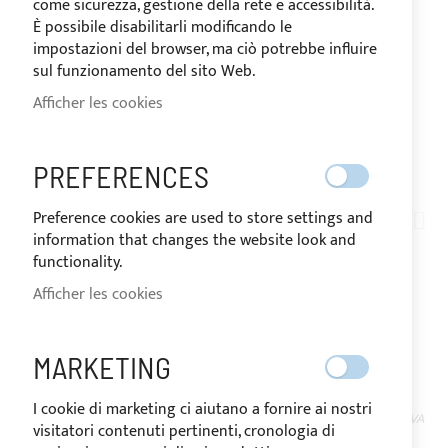
come sicurezza, gestione della rete e accessibilità.
È possibile disabilitarli modificando le
impostazioni del browser, ma ciò potrebbe influire
sul funzionamento del sito Web.
Afficher les cookies
EXPÉDIÉ EN 24 HEURES
PREFERENCES
Skip
to
Preference cookies are used to store settings and
AN01-004
the
information that changes the website look and
BOBINE DE FIL EN
beginning
functionality.
of
Afficher les cookies
POLYESTER TITRE 30 -
the
images
DIVERSES COULEURS
gallery
MARKETING
I cookie di marketing ci aiutano a fornire ai nostri
EN
Le prix peut varier en fonction du taux de TVA
visitatori contenuti pertinenti, cronologia di
STOCK
du pays de destination des marchandises.