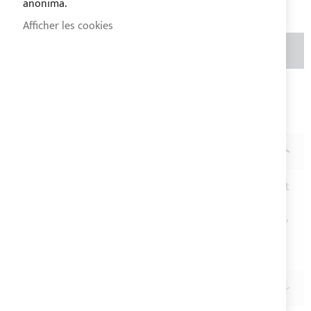
anonima.
Afficher les cookies
AJOUTER AU PANIER
QTÉ
Ajouter à ma liste d’envie
Ajouter au
comparateur
DESCRIPTION
Bobine de fil à coudre en polyester VEGA SUPER, résistant
au rayons UV et disponible dans différents couleurs.
Le fil en poliéster est adapte pour coudre tauds de soleil,
housses nautiques et toiles pour extérieur.
Mesure: titre 30
AVIS
1