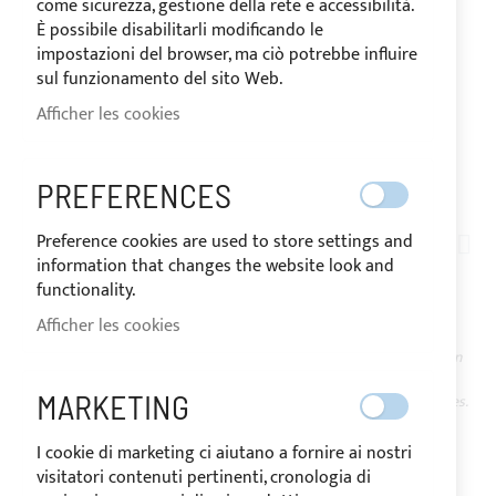
come sicurezza, gestione della rete e accessibilità.
È possibile disabilitarli modificando le
impostazioni del browser, ma ciò potrebbe influire
sul funzionamento del sito Web.
Afficher les cookies
EXPÉDIÉ EN 15 JOURS
PREFERENCES
Skip
to
Preference cookies are used to store settings and
TT05
the
information that changes the website look and
T-TOP DYNAMIC
beginning
functionality.
of
Afficher les cookies
the
EN STOCK
images
Le prix peut varier en fonction
du taux de TVA du pays de
gallery
MARKETING
destination des marchandises.
À partir de
3 513,60 €
I cookie di marketing ci aiutano a fornire ai nostri
Soyez le premier à commenter ce produit
visitatori contenuti pertinenti, cronologia di