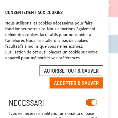
LES EXPÉDITIONS SERONT SUSPENDUES DU 05/08/26 ET
REPRENDRONT À PARTIR DU 27/08/26
CONSENTEMENT AUX COOKIES
REMISES RÉSERVÉES AUX OPERATEURS DU SECTEUR
Nous utilisons les cookies nécessaires pour faire
fonctionner notre site. Nous aimerions également
669969
PAIEMENT PERSONNALISÉ
définir des cookies facultatifs pour nous aider à
l'améliorer. Nous n'installerons pas de cookies
Rechercher
Mon 
facultatifs à moins que vous ne les activiez.
L'utilisation de cet outil placera un cookie sur votre
Skip
appareil pour mémoriser vos préférences.
to
the
AUTORISE TOUT & SAUVER
end
of
ACCEPTER & SAUVER
the
images
gallery
NECESSARI
I cookie necessari abilitano funzionalità di base