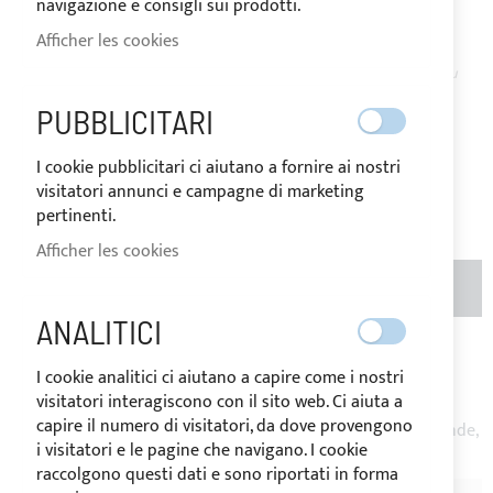
TAUD DE SOLEIL
navigazione e consigli sui prodotti.
Afficher les cookies
EN
Le prix peut varier en fonction du
STOCK
taux de TVA du pays de
PUBBLICITARI
destination des marchandises.
60,40 €
I cookie pubblicitari ci aiutano a fornire ai nostri
visitatori annunci e campagne di marketing
Soyez le premier à commenter ce produit
pertinenti.
Afficher les cookies
AJOUTER AU PANIER
QTÉ
(MÈTRES)
ANALITICI
Ajouter à ma liste d’envie
Ajouter au
I cookie analitici ci aiutano a capire come i nostri
comparateur
visitatori interagiscono con il sito web. Ci aiuta a
capire il numero di visitatori, da dove provengono
Remarque
: Prix au metre linéaire. Produit coupé sur demande,
i visitatori e le pagine che navigano. I cookie
le retour n'est pas possible.
raccolgono questi dati e sono riportati in forma