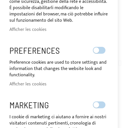
come sicurezza, gestione della rete e accessibilità.
È possibile disabilitarli modificando le
impostazioni del browser, ma ciò potrebbe influire
sul funzionamento del sito Web.
Afficher les cookies
EXPÉDIÉ EN 24/48 HEURES
PREFERENCES
Skip
to
Preference cookies are used to store settings and
TN01-026
the
information that changes the website look and
TISSU ACRYLIQUE
beginning
functionality.
of
Afficher les cookies
SUNBRELLA® PLUS
the
images
FLANELLE (CODE
gallery
MARKETING
COULEUR 5087) POUR
I cookie di marketing ci aiutano a fornire ai nostri
visitatori contenuti pertinenti, cronologia di