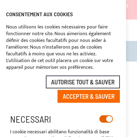
LES EXPÉDITIONS SERONT SUSPENDUES DU 05/08/26 ET
REPRENDRONT À PARTIR DU 27/08/26
CONSENTEMENT AUX COOKIES
REMISES RÉSERVÉES AUX OPERATEURS DU SECTEUR
Nous utilisons les cookies nécessaires pour faire
fonctionner notre site. Nous aimerions également
ASS
SÉ
DROIT DE RÉTRACTATION
définir des cookies facultatifs pour nous aider à
l'améliorer. Nous n'installerons pas de cookies
Rechercher
Mon 
facultatifs à moins que vous ne les activiez.
L'utilisation de cet outil placera un cookie sur votre
Skip
appareil pour mémoriser vos préférences.
to
the
AUTORISE TOUT & SAUVER
end
of
ACCEPTER & SAUVER
the
images
gallery
NECESSARI
I cookie necessari abilitano funzionalità di base