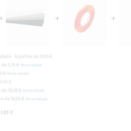
ndalini
A partire da
0,00 €
e da
5,76 €
53 €
8,90 €
e da
19,28 €
re da
10,24 €
51,93 €