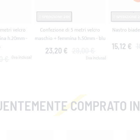
N
SPEDIZIONE 24H
SPEDIZIONE 2
metri velcro
Confezione di 5 metri velcro
Nastro biade
ina h.20mm -
maschio + femmina h.50mm - blu
15,12 €
1
o
23,20 €
29,00 €
10 €
UENTEMENTE COMPRATO IN