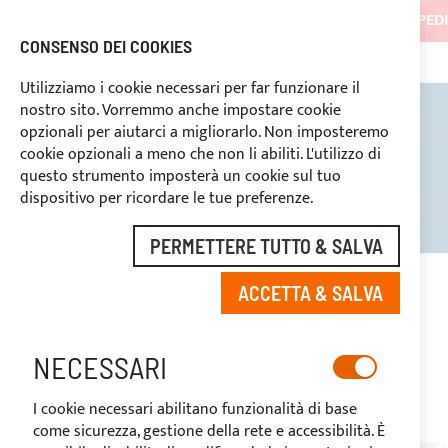
LE SPED
CONSENSO DEI COOKIES
7057434
SCONTI RISERVATI PER OPERATORI DEL SETTORE
SPEDIZIONE GRATUITA
in tutta Italia a pa
Utilizziamo i cookie necessari per far funzionare il
nostro sito. Vorremmo anche impostare cookie
TENDALINI
ROLL BARS
T-
opzionali per aiutarci a migliorarlo. Non imposteremo
cookie opzionali a meno che non li abiliti. L'utilizzo di
questo strumento imposterà un cookie sul tuo
dispositivo per ricordare le tue preferenze.
SCONTI RISERVATI PER OPERA
PERMETTERE TUTTO & SALVA
HOME
BORDO IN POLIESTERE PER FINITURA TENDALINI
ACCETTA & SALVA
Vai
alla
-20%
NECESSARI
fine
della
I cookie necessari abilitano funzionalità di base
galleria
come sicurezza, gestione della rete e accessibilità. È
di