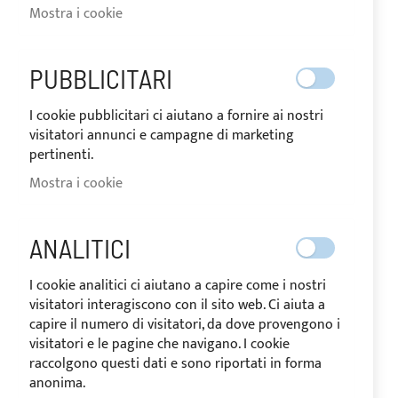
Mostra i cookie
PUBBLICITARI
SPEDITO IN 24 ORE
I cookie pubblicitari ci aiutano a fornire ai nostri
Vai
visitatori annunci e campagne di marketing
all'inizio
pertinenti.
della
galleria
Mostra i cookie
di
immagini
ANALITICI
I cookie analitici ci aiutano a capire come i nostri
visitatori interagiscono con il sito web. Ci aiuta a
capire il numero di visitatori, da dove provengono i
visitatori e le pagine che navigano. I cookie
raccolgono questi dati e sono riportati in forma
anonima.