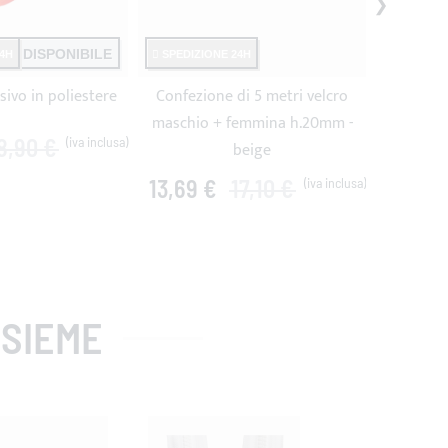
ON DISPONIBILE
4H
SPEDIZIONE 24H
SPEDIZI
sivo in poliestere
Confezione di 5 metri velcro
Spola filo 
maschio + femmina h.20mm -
8,90 €
beige
5
13,69 €
17,10 €
SIEME