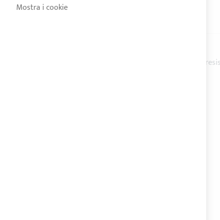
Mostra i cookie
DESCRIZIONE
RECENSIONI
Bordo in poliestere
per finitura telo tendalino resi
Larghezza bordo: 25mm