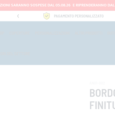
IZIONI SARANNO SOSPESE DAL 05.08.26 E RIPRENDERANNO DAL 
rtire da 150 €
PAGAMENTO PERSONALIZZATO
TOP
COPERTURE
PERSONALIZZAZIONI
ALTRI PRODOTTI
OUT
TORI DEL SETTORE
AN01-002
BORDO
FINIT