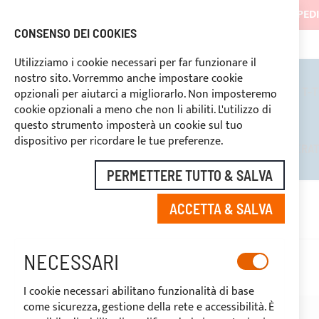
LE SPED
CONSENSO DEI COOKIES
7057434
SCONTI RISERVATI PER OPERATORI DEL SETTORE
SPEDIZIONE GRATUITA
in tutta Italia a pa
Utilizziamo i cookie necessari per far funzionare il
nostro sito. Vorremmo anche impostare cookie
TENDALINI
ROLL BARS
T-
opzionali per aiutarci a migliorarlo. Non imposteremo
cookie opzionali a meno che non li abiliti. L'utilizzo di
questo strumento imposterà un cookie sul tuo
dispositivo per ricordare le tue preferenze.
SCONTI RISERVATI PER OPERA
PERMETTERE TUTTO & SALVA
ACCETTA & SALVA
NECESSARI
I cookie necessari abilitano funzionalità di base
come sicurezza, gestione della rete e accessibilità. È