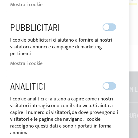
Mostra i cookie
PUBBLICITARI
I cookie pubblicitari ci aiutano a fornire ai nostri
visitatori annunci e campagne di marketing
pertinenti.
Mostra i cookie
ANALITICI
INFORMAZIONI GENERALI
CUSTOM L
I cookie analitici ci aiutano a capire come i nostri
Contatti
visitatori interagiscono con il sito web. Ci aiuta a
capire il numero di visitatori, da dove provengono i
Chi siamo
SU MISUR
visitatori e le pagine che navigano. I cookie
Lavora con noi
raccolgono questi dati e sono riportati in forma
anonima.
Blog