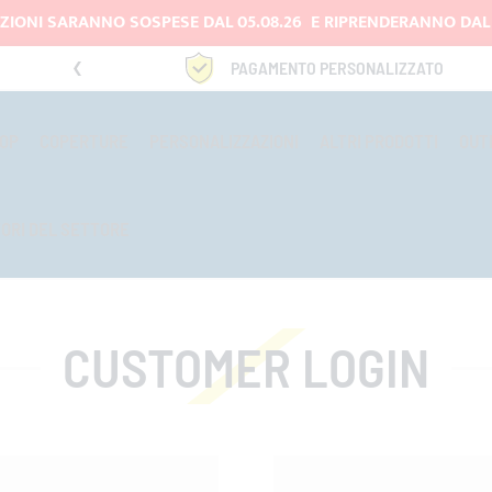
IZIONI SARANNO SOSPESE DAL 05.08.26 E RIPRENDERANNO DAL 
rtire da 150 €
PAGAMENTO PERSONALIZZATO
TOP
COPERTURE
PERSONALIZZAZIONI
ALTRI PRODOTTI
OUT
TORI DEL SETTORE
CUSTOMER LOGIN