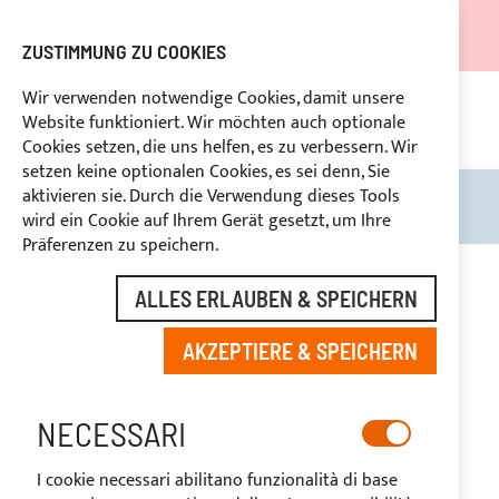
DER VERSAND WIRD VOM 05.08.26 BIS ZUM 27.08.26
AUSGESETZT.
ZUSTIMMUNG ZU COOKIES
RABATTE FÜR BRANCHENBETREIBER VORBEHALTEN
Wir verwenden notwendige Cookies, damit unsere
Website funktioniert. Wir möchten auch optionale
UNG
+39
BENUTZERDEFINIERTE ZAHLUNG
RÜ
Cookies setzen, die uns helfen, es zu verbessern. Wir
setzen keine optionalen Cookies, es sei denn, Sie
aktivieren sie. Durch die Verwendung dieses Tools
Search
Mein
wird ein Cookie auf Ihrem Gerät gesetzt, um Ihre
Präferenzen zu speichern.
ALLES ERLAUBEN & SPEICHERN
BIMINI TOPS
AKZEPTIERE & SPEICHERN
NECESSARI
EINKAUFSOPTIONEN
I cookie necessari abilitano funzionalità di base