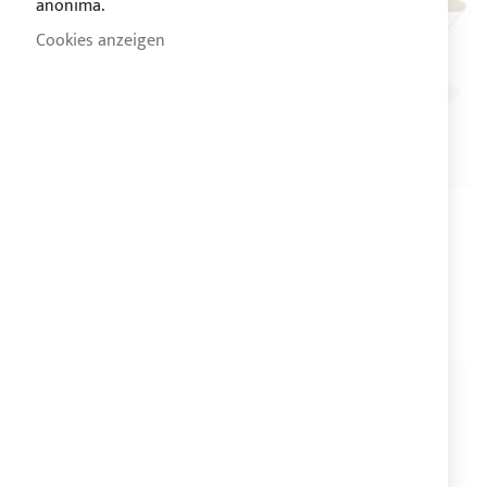
anonima.
Cookies anzeigen
VERSAND 10 TAGE
VERSAND 10 TAGE
Bimini Top ELEGANCE 2
Bimini Top ELEGANCE 3
Bögen
Bögen
Bewertung:
436,80 €
1
Bewertungen
100%
300,10 €