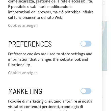
come sicurezza, gestione della rete e accessibilità.
AB
ARTIKEL
1
-
20
VON
95
È possibile disabilitarli modificando le
SOR
impostazioni del browser, ma ciò potrebbe influire
sul funzionamento del sito Web.
Cookies anzeigen
PREFERENCES
Preference cookies are used to store settings and
information that changes the website look and
functionality.
Cookies anzeigen
VERSAND 10 TAGE
VERSAND 10 TAGE
Bimini Top FISHER - 316L
Sonnendach Bimini
Edelstahlrohr Ø22/25mm
CAGNARO STECCATO
MARKETING
Bewertung:
0,00 €
1
Bewertungen
I cookie di marketing ci aiutano a fornire ai nostri
80%
496,30 €
visitatori contenuti pertinenti, cronologia di