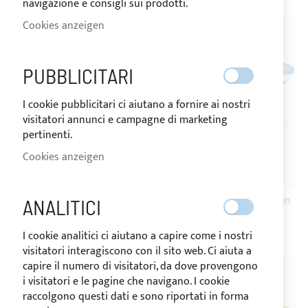
navigazione e consigli sui prodotti.
Cookies anzeigen
PUBBLICITARI
I cookie pubblicitari ci aiutano a fornire ai nostri
visitatori annunci e campagne di marketing
pertinenti.
Cookies anzeigen
VERSAND 10 TAGE
VERSAND 10 TAGE
Bimini Top UNIVERSAL
Bimini Top SPORT 4 Bögen
ANALITICI
593,92 €
785,03 €
I cookie analitici ci aiutano a capire come i nostri
visitatori interagiscono con il sito web. Ci aiuta a
capire il numero di visitatori, da dove provengono
i visitatori e le pagine che navigano. I cookie
raccolgono questi dati e sono riportati in forma