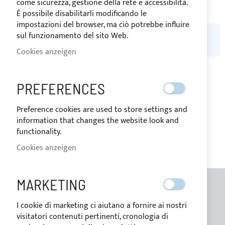
come sicurezza, gestione della rete e accessibilità.
È possibile disabilitarli modificando le
impostazioni del browser, ma ciò potrebbe influire
sul funzionamento del sito Web.
LEIDER KÖNNEN WIR KEINE PASSENDEN PRODUKTE ZU IHRER
AUSWAHL FINDEN.
Cookies anzeigen
PREFERENCES
MEINE WUNSCHLISTE
Preference cookies are used to store settings and
Sie haben keine Artikel auf Ihrer Wunschliste.
information that changes the website look and
functionality.
Cookies anzeigen
MARKETING
ALLGEMEINE INFORMATIONEN
I cookie di marketing ci aiutano a fornire ai nostri
visitatori contenuti pertinenti, cronologia di
Kontakte