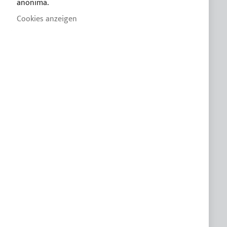
anonima.
Cookies anzeigen
FAQ
Praktische Anleitung zum kauf des Bimini
Leitfaden des Bimini für segelboote
Katalog 2026
Gewebe Farbkarte
Wartung und Entsorgung
ABONNIEREN SIE UNSEREN NEWSLETTER