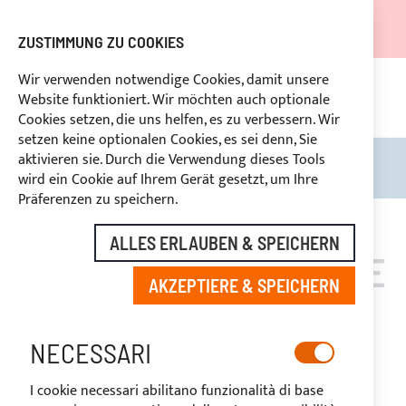
DER VERSAND WIRD VOM 05.08.26 BIS ZUM 27.08.26
AUSGESETZT.
ZUSTIMMUNG ZU COOKIES
RABATTE FÜR BRANCHENBETREIBER VORBEHALTEN
Wir verwenden notwendige Cookies, damit unsere
Website funktioniert. Wir möchten auch optionale
KON
HLUNG
RÜCKTRITTSRECHT
innerhalb von 14 Tagen
Cookies setzen, die uns helfen, es zu verbessern. Wir
setzen keine optionalen Cookies, es sei denn, Sie
aktivieren sie. Durch die Verwendung dieses Tools
Search
Mein
wird ein Cookie auf Ihrem Gerät gesetzt, um Ihre
Präferenzen zu speichern.
ALLES ERLAUBEN & SPEICHERN
SOLARMODULEN SERIE
AKZEPTIERE & SPEICHERN
SR
NECESSARI
I cookie necessari abilitano funzionalità di base