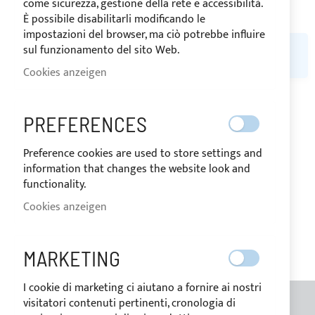
come sicurezza, gestione della rete e accessibilità.
È possibile disabilitarli modificando le
impostazioni del browser, ma ciò potrebbe influire
sul funzionamento del sito Web.
LEIDER KÖNNEN WIR KEINE PASSENDEN PRODUKTE ZU IHRER
AUSWAHL FINDEN.
Cookies anzeigen
PREFERENCES
MEINE WUNSCHLISTE
Preference cookies are used to store settings and
Sie haben keine Artikel auf Ihrer Wunschliste.
information that changes the website look and
functionality.
Cookies anzeigen
MARKETING
I cookie di marketing ci aiutano a fornire ai nostri
visitatori contenuti pertinenti, cronologia di