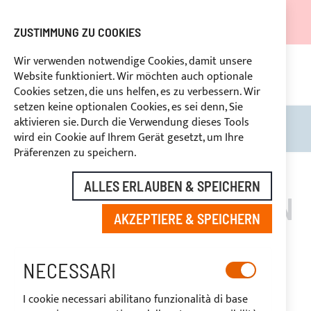
DER VERSAND WIRD VOM 05.08.26 BIS ZUM 27.08.26
AUSGESETZT.
ZUSTIMMUNG ZU COOKIES
RABATTE FÜR BRANCHENBETREIBER VORBEHALTEN
Wir verwenden notwendige Cookies, damit unsere
Website funktioniert. Wir möchten auch optionale
KON
HLUNG
RÜCKTRITTSRECHT
innerhalb von 14 Tagen
Cookies setzen, die uns helfen, es zu verbessern. Wir
setzen keine optionalen Cookies, es sei denn, Sie
aktivieren sie. Durch die Verwendung dieses Tools
Search
Mein
wird ein Cookie auf Ihrem Gerät gesetzt, um Ihre
Präferenzen zu speichern.
ALLES ERLAUBEN & SPEICHERN
LADEREGLER VICTRON
AKZEPTIERE & SPEICHERN
ENERGY
NECESSARI
I cookie necessari abilitano funzionalità di base