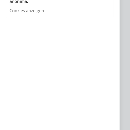
anonima.
Cookies anzeigen
KUNDENDIENST
FAQ
Praktische Anleitung zum kauf des Bimini
Leitfaden des Bimini für segelboote
Katalog 2026
Gewebe Farbkarte
Wartung und Entsorgung
ABONNIEREN SIE UNSEREN NEWSLETTER