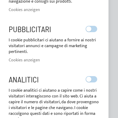
navigazione e consigli sui prodotti.
ALLGEMEINE INFORMATIONEN
Cookies anzeigen
Kontakte
Wer wir sind
PUBBLICITARI
Blog
I cookie pubblicitari ci aiutano a fornire ai nostri
Zahlungsbedingungen
visitatori annunci e campagne di marketing
pertinenti.
Bedingungen der verkauf
Cookies anzeigen
Datenschutzerklärung
Cookie-Richtlinie
ANALITICI
I cookie analitici ci aiutano a capire come i nostri
CUSTOM LINE
visitatori interagiscono con il sito web. Ci aiuta a
capire il numero di visitatori, da dove provengono
i visitatori e le pagine che navigano. I cookie
raccolgono questi dati e sono riportati in forma
KUNDENSPEZIFISCHE PRODUKTE