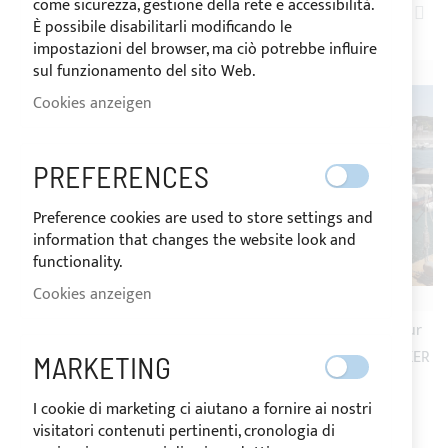
come sicurezza, gestione della rete e accessibilità.
AB
3
ELEMENTE
È possibile disabilitarli modificando le
SOR
impostazioni del browser, ma ciò potrebbe influire
sul funzionamento del sito Web.
Cookies anzeigen
PREFERENCES
Preference cookies are used to store settings and
information that changes the website look and
functionality.
Cookies anzeigen
Sonnenverdeck Bimini 4
Sonnenverdeck Bimini aur
Bögen für JOKER BOAT
Edelstahl, 4 Bögen für JOKER
MARKETING
Clubman 26
BOAT Clubman 30
I cookie di marketing ci aiutano a fornire ai nostri
visitatori contenuti pertinenti, cronologia di