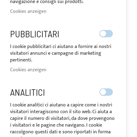
navigazione e consigli sui prodotti.
Cookies anzeigen
PUBBLICITARI
I cookie pubblicitari ci aiutano a fornire ai nostri
visitatori annunci e campagne di marketing
pertinenti.
Cookies anzeigen
Verstecktes Bimini Top aus
rostfreiem Edelsthal für
JOKER BOAT 590 Coaster
ANALITICI
I cookie analitici ci aiutano a capire come i nostri
visitatori interagiscono con il sito web. Ci aiuta a
capire il numero di visitatori, da dove provengono
i visitatori e le pagine che navigano. I cookie
MEINE WUNSCHLISTE
raccolgono questi dati e sono riportati in forma