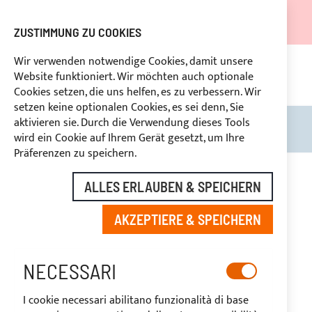
DER VERSAND WIRD VOM 05.08.26 BIS ZUM 27.08.26
AUSGESETZT.
ZUSTIMMUNG ZU COOKIES
RABATTE FÜR BRANCHENBETREIBER VORBEHALTEN
Wir verwenden notwendige Cookies, damit unsere
Website funktioniert. Wir möchten auch optionale
KON
HLUNG
RÜCKTRITTSRECHT
innerhalb von 14 Tagen
Cookies setzen, die uns helfen, es zu verbessern. Wir
setzen keine optionalen Cookies, es sei denn, Sie
aktivieren sie. Durch die Verwendung dieses Tools
Search
Mein
wird ein Cookie auf Ihrem Gerät gesetzt, um Ihre
Präferenzen zu speichern.
ALLES ERLAUBEN & SPEICHERN
JOKER BOAT
AKZEPTIERE & SPEICHERN
NECESSARI
I cookie necessari abilitano funzionalità di base