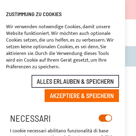
DER VERSAND WIRD VOM 05.08.26 BIS ZUM 27.08.26
AUSGESETZT.
ZUSTIMMUNG ZU COOKIES
RABATTE FÜR BRANCHENBETREIBER VORBEHALTEN
Wir verwenden notwendige Cookies, damit unsere
Website funktioniert. Wir möchten auch optionale
KON
HLUNG
RÜCKTRITTSRECHT
innerhalb von 14 Tagen
Cookies setzen, die uns helfen, es zu verbessern. Wir
setzen keine optionalen Cookies, es sei denn, Sie
aktivieren sie. Durch die Verwendung dieses Tools
Search
Mein
wird ein Cookie auf Ihrem Gerät gesetzt, um Ihre
Präferenzen zu speichern.
ALLES ERLAUBEN & SPEICHERN
MORGANTE
AKZEPTIERE & SPEICHERN
NECESSARI
I cookie necessari abilitano funzionalità di base