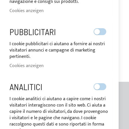
navigazione e consigli sui prodotti.
Cookies anzeigen
MEINE WUNSCHLISTE
Sie haben keine Artikel auf Ihrer Wunschliste.
PUBBLICITARI
I cookie pubblicitari ci aiutano a fornire ai nostri
visitatori annunci e campagne di marketing
pertinenti.
Cookies anzeigen
ANALITICI
I cookie analitici ci aiutano a capire come i nostri
ALLGEMEINE INFORMATIONEN
visitatori interagiscono con il sito web. Ci aiuta a
capire il numero di visitatori, da dove provengono
Kontakte
i visitatori e le pagine che navigano. I cookie
Wer wir sind
raccolgono questi dati e sono riportati in forma