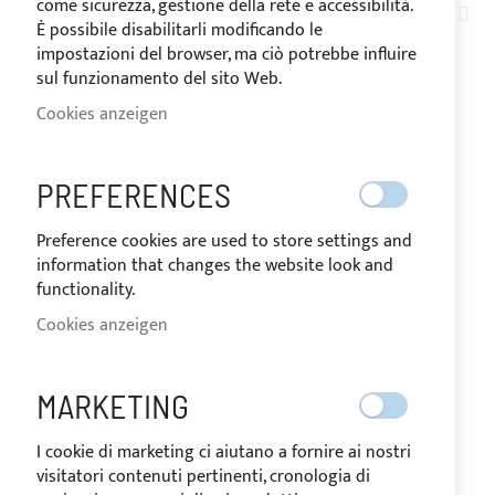
come sicurezza, gestione della rete e accessibilità.
AB
1
ARTIKEL
È possibile disabilitarli modificando le
SOR
impostazioni del browser, ma ciò potrebbe influire
sul funzionamento del sito Web.
Cookies anzeigen
PREFERENCES
Preference cookies are used to store settings and
information that changes the website look and
functionality.
Cookies anzeigen
Sonnenverdeck Bimini Top
aus rostfreiem Edelstahl, 2
MARKETING
Bögen für MORGANTE 44
I cookie di marketing ci aiutano a fornire ai nostri
visitatori contenuti pertinenti, cronologia di