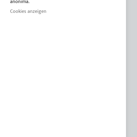
anonima.
Blog
Cookies anzeigen
Zahlungsbedingungen
Bedingungen der verkauf
Datenschutzerklärung
Cookie-Richtlinie
CUSTOM LINE
KUNDENSPEZIFISCHE PRODUKTE
KUNDENDIENST
FAQ