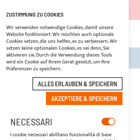
DER VERSAND WIRD VOM 05.08.26 BIS ZUM 27.08.26
AUSGESETZT.
ZUSTIMMUNG ZU COOKIES
RABATTE FÜR BRANCHENBETREIBER VORBEHALTEN
Wir verwenden notwendige Cookies, damit unsere
Website funktioniert. Wir möchten auch optionale
KON
HLUNG
RÜCKTRITTSRECHT
innerhalb von 14 Tagen
Cookies setzen, die uns helfen, es zu verbessern. Wir
setzen keine optionalen Cookies, es sei denn, Sie
aktivieren sie. Durch die Verwendung dieses Tools
Search
Mein
wird ein Cookie auf Ihrem Gerät gesetzt, um Ihre
Präferenzen zu speichern.
ALLES ERLAUBEN & SPEICHERN
DELPHIA YACHTS
AKZEPTIERE & SPEICHERN
NECESSARI
I cookie necessari abilitano funzionalità di base