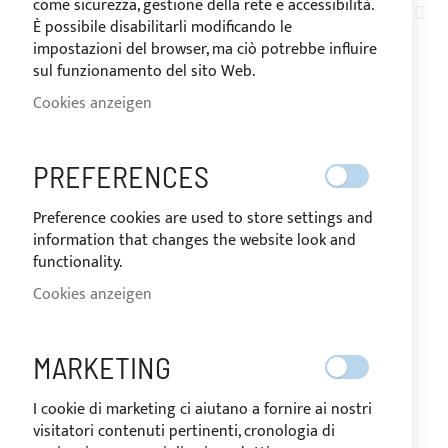
come sicurezza, gestione della rete e accessibilità.
AB
566
ELEMENTE
È possibile disabilitarli modificando le
SOR
impostazioni del browser, ma ciò potrebbe influire
sul funzionamento del sito Web.
Cookies anzeigen
PREFERENCES
Preference cookies are used to store settings and
information that changes the website look and
functionality.
Cookies anzeigen
Sonnenverdeck Bimini 2
Bögen für DELPHIA 29 -
MARKETING
Edelstahl Ø 25mm
I cookie di marketing ci aiutano a fornire ai nostri
visitatori contenuti pertinenti, cronologia di