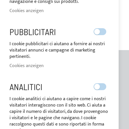
navigazione e consigli sui prodotti.
Cookies anzeigen
PUBBLICITARI
I cookie pubblicitari ci aiutano a fornire ai nostri
visitatori annunci e campagne di marketing
pertinenti.
Cookies anzeigen
ALLGEMEINE INFORMATIONEN
Kontakte
ANALITICI
Wer wir sind
I cookie analitici ci aiutano a capire come i nostri
Blog
visitatori interagiscono con il sito web. Ci aiuta a
capire il numero di visitatori, da dove provengono
Zahlungsbedingungen
i visitatori e le pagine che navigano. I cookie
Bedingungen der verkauf
raccolgono questi dati e sono riportati in forma