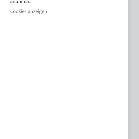
anonima.
Datenschutzerklärung
Cookies anzeigen
Cookie-Richtlinie
CUSTOM LINE
KUNDENSPEZIFISCHE PRODUKTE
KUNDENDIENST
FAQ
Praktische Anleitung zum kauf des Bimini
Leitfaden des Bimini für segelboote
Katalog 2026