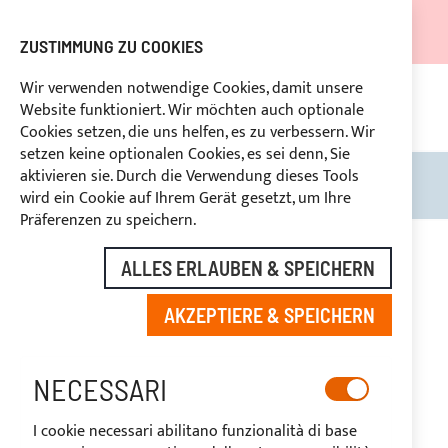
DER VERSAND WIRD VOM 05.08.26 BIS ZUM 27.08.26
AUSGESETZT.
ZUSTIMMUNG ZU COOKIES
RABATTE FÜR BRANCHENBETREIBER VORBEHALTEN
Wir verwenden notwendige Cookies, damit unsere
Website funktioniert. Wir möchten auch optionale
KON
HLUNG
RÜCKTRITTSRECHT
innerhalb von 14 Tagen
Cookies setzen, die uns helfen, es zu verbessern. Wir
setzen keine optionalen Cookies, es sei denn, Sie
aktivieren sie. Durch die Verwendung dieses Tools
Search
Mein
wird ein Cookie auf Ihrem Gerät gesetzt, um Ihre
Präferenzen zu speichern.
ALLES ERLAUBEN & SPEICHERN
SOLARIS
AKZEPTIERE & SPEICHERN
NECESSARI
I cookie necessari abilitano funzionalità di base