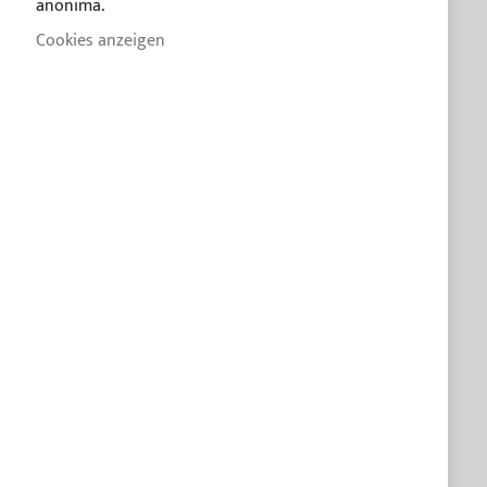
anonima.
CUSTOM LINE
Cookies anzeigen
KUNDENSPEZIFISCHE PRODUKTE
KUNDENDIENST
FAQ
Praktische Anleitung zum kauf des Bimini
Leitfaden des Bimini für segelboote
Katalog 2026
Gewebe Farbkarte
Wartung und Entsorgung