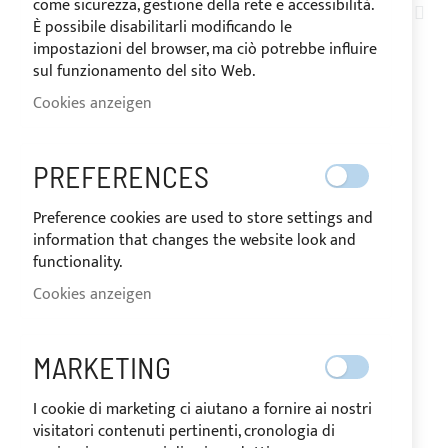
come sicurezza, gestione della rete e accessibilità.
AB
563
ELEMENTE
È possibile disabilitarli modificando le
SOR
impostazioni del browser, ma ciò potrebbe influire
sul funzionamento del sito Web.
Cookies anzeigen
PREFERENCES
Preference cookies are used to store settings and
information that changes the website look and
functionality.
Cookies anzeigen
Sonnenverdeck Bimini Top 2
Bögen für SOLARIS 39
MARKETING
I cookie di marketing ci aiutano a fornire ai nostri
visitatori contenuti pertinenti, cronologia di