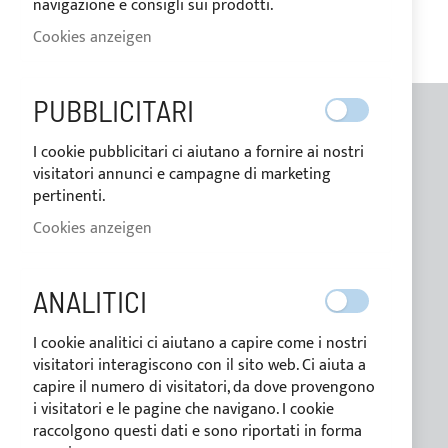
navigazione e consigli sui prodotti.
Cookies anzeigen
PUBBLICITARI
ALLGEMEINE INFORMATIONEN
I cookie pubblicitari ci aiutano a fornire ai nostri
visitatori annunci e campagne di marketing
Kontakte
pertinenti.
Wer wir sind
Cookies anzeigen
Blog
ANALITICI
Zahlungsbedingungen
Bedingungen der verkauf
I cookie analitici ci aiutano a capire come i nostri
visitatori interagiscono con il sito web. Ci aiuta a
capire il numero di visitatori, da dove provengono
Datenschutzerklärung
i visitatori e le pagine che navigano. I cookie
Cookie-Richtlinie
raccolgono questi dati e sono riportati in forma