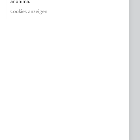
anonima.
Cookie-Richtlinie
Cookies anzeigen
CUSTOM LINE
KUNDENSPEZIFISCHE PRODUKTE
KUNDENDIENST
FAQ
Praktische Anleitung zum kauf des Bimini
Leitfaden des Bimini für segelboote
Katalog 2026
Gewebe Farbkarte
Wartung und Entsorgung