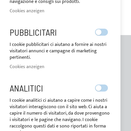
navigazione e consigli sui prodotti.
Cookies anzeigen
PUBBLICITARI
I cookie pubblicitari ci aiutano a fornire ai nostri
visitatori annunci e campagne di marketing
ALLGEMEINE INFORMATIONEN
pertinenti.
Kontakte
Cookies anzeigen
Wer wir sind
Blog
ANALITICI
Zahlungsbedingungen
I cookie analitici ci aiutano a capire come i nostri
visitatori interagiscono con il sito web. Ci aiuta a
Bedingungen der verkauf
capire il numero di visitatori, da dove provengono
i visitatori e le pagine che navigano. I cookie
Datenschutzerklärung
raccolgono questi dati e sono riportati in forma