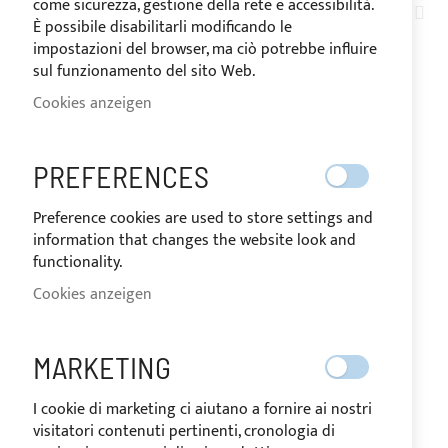
come sicurezza, gestione della rete e accessibilità.
AB
563
ELEMENTE
È possibile disabilitarli modificando le
SOR
impostazioni del browser, ma ciò potrebbe influire
sul funzionamento del sito Web.
Cookies anzeigen
PREFERENCES
Preference cookies are used to store settings and
information that changes the website look and
functionality.
Cookies anzeigen
T-Top für ZAR 47
MARKETING
I cookie di marketing ci aiutano a fornire ai nostri
visitatori contenuti pertinenti, cronologia di