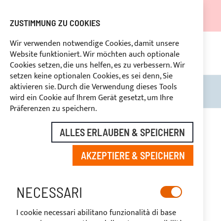
DER VERSAND WIRD VOM 05.08.26 BIS ZUM 27.08.26
AUSGESETZT.
ZUSTIMMUNG ZU COOKIES
RABATTE FÜR BRANCHENBETREIBER VORBEHALTEN
Wir verwenden notwendige Cookies, damit unsere
Website funktioniert. Wir möchten auch optionale
KON
HLUNG
RÜCKTRITTSRECHT
innerhalb von 14 Tagen
Cookies setzen, die uns helfen, es zu verbessern. Wir
setzen keine optionalen Cookies, es sei denn, Sie
aktivieren sie. Durch die Verwendung dieses Tools
Search
Mein
wird ein Cookie auf Ihrem Gerät gesetzt, um Ihre
Präferenzen zu speichern.
ALLES ERLAUBEN & SPEICHERN
ZAR
AKZEPTIERE & SPEICHERN
NECESSARI
I cookie necessari abilitano funzionalità di base