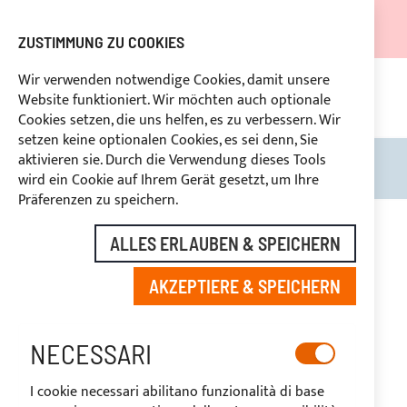
DER VERSAND WIRD VOM 05.08.26 BIS ZUM 27.08.26
AUSGESETZT.
ZUSTIMMUNG ZU COOKIES
RABATTE FÜR BRANCHENBETREIBER VORBEHALTEN
Wir verwenden notwendige Cookies, damit unsere
Website funktioniert. Wir möchten auch optionale
KON
HLUNG
RÜCKTRITTSRECHT
innerhalb von 14 Tagen
Cookies setzen, die uns helfen, es zu verbessern. Wir
setzen keine optionalen Cookies, es sei denn, Sie
aktivieren sie. Durch die Verwendung dieses Tools
Search
Mein
wird ein Cookie auf Ihrem Gerät gesetzt, um Ihre
Präferenzen zu speichern.
Zum
Ende
ALLES ERLAUBEN & SPEICHERN
der
Bildgalerie
AKZEPTIERE & SPEICHERN
springen
NECESSARI
I cookie necessari abilitano funzionalità di base