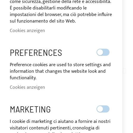
come sicurezza, gestione della rete e accessibilità.
È possibile disabilitarli modificando le
impostazioni del browser, ma ciò potrebbe influire
sul funzionamento del sito Web.
Cookies anzeigen
VERSAND IN 10 TAGEN
PREFERENCES
Zum
Preference cookies are used to store settings and
Anfang
information that changes the website look and
PE03-001
der
functionality.
ANWENDUNG EINER
Bildgalerie
Cookies anzeigen
springen
REISSVERSCHLUSS K
ETTE 8 AUF DER SEITE D
MARKETING
ES BIMINI TOPS
I cookie di marketing ci aiutano a fornire ai nostri
visitatori contenuti pertinenti, cronologia di