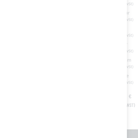
auf der Seite des Bimini Tops
62,46 €
ELEGANCE / SPORT 3 Bögen - Seitliche Verlängerung für
Bimini Top
132,20 €
ELEGANCE/SPORT 3 Bögen - Frontverlängerung für
Bimini Top
132,20 €
ELEGANCE / SPORT 3 Bögen - Hintere Verlängerung für
Bimini Top
132,20 €
Bimini Top ELEGANCE 3 Bögen – Aluminiumrohr Ø20mm
Ab
436,80 €
Rohrmittelstück aus rostfreiem Edelstahl mit Schraube
Ab
14,60 €
ALLES IN DEN WARENKORB
TOTAL PRICE
910,46 €