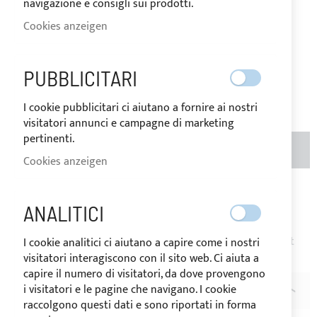
navigazione e consigli sui prodotti.
AUF
Cookies anzeigen
Der Preis kann je nach
LAGER
Mehrwertsteuersatz des
Bestimmungslandes der Ware
variieren.
PUBBLICITARI
62,46 €
Seien Sie der Erste, der dieses Produkt bewertet
I cookie pubblicitari ci aiutano a fornire ai nostri
visitatori annunci e campagne di marketing
pertinenti.
MENGE
IN DEN WARENKORB
Cookies anzeigen
Zur Wunschliste hinzufügen
Zur
ANALITICI
Vergleichsliste hinzufügen
Hinweis
: Die Erstattung der Persönlich gemacht Artikeln ist
I cookie analitici ci aiutano a capire come i nostri
nicht möglich.
visitatori interagiscono con il sito web. Ci aiuta a
capire il numero di visitatori, da dove provengono
i visitatori e le pagine che navigano. I cookie
BESCHREIBUNG
raccolgono questi dati e sono riportati in forma