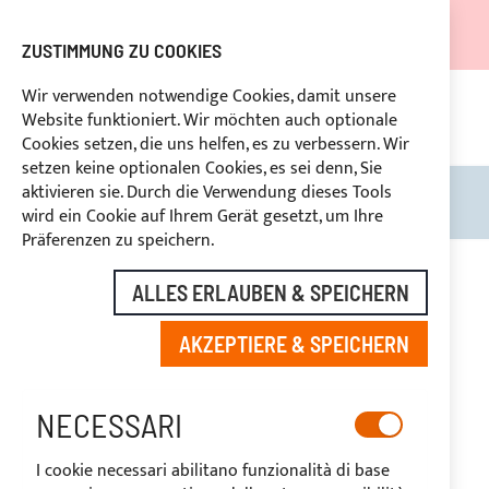
DER VERSAND WIRD VOM 05.08.26 BIS ZUM 27.08.26
AUSGESETZT.
ZUSTIMMUNG ZU COOKIES
RABATTE FÜR BRANCHENBETREIBER VORBEHALTEN
Wir verwenden notwendige Cookies, damit unsere
Website funktioniert. Wir möchten auch optionale
UNG
+39
BENUTZERDEFINIERTE ZAHLUNG
RÜ
Cookies setzen, die uns helfen, es zu verbessern. Wir
setzen keine optionalen Cookies, es sei denn, Sie
aktivieren sie. Durch die Verwendung dieses Tools
Search
Mein
wird ein Cookie auf Ihrem Gerät gesetzt, um Ihre
Präferenzen zu speichern.
Zum
Ende
ALLES ERLAUBEN & SPEICHERN
der
Bildgalerie
AKZEPTIERE & SPEICHERN
springen
NECESSARI
I cookie necessari abilitano funzionalità di base