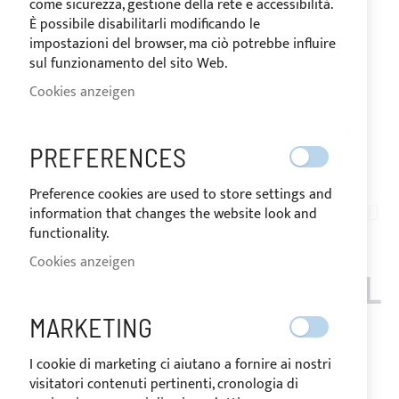
come sicurezza, gestione della rete e accessibilità.
È possibile disabilitarli modificando le
impostazioni del browser, ma ciò potrebbe influire
sul funzionamento del sito Web.
Cookies anzeigen
PREFERENCES
VERSAND IN 24/48 STUNDEN
Zum
Preference cookies are used to store settings and
Anfang
information that changes the website look and
AT05-001
der
functionality.
RELINGFUSS AUS R
Bildgalerie
Cookies anzeigen
springen
OSTFREIEM EDELSTAHL
MARKETING
AUF
Der Preis kann je nach
I cookie di marketing ci aiutano a fornire ai nostri
LAGER
Mehrwertsteuersatz des
Bestimmungslandes der Ware
visitatori contenuti pertinenti, cronologia di