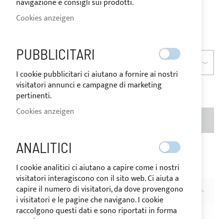
variieren.
navigazione e consigli sui prodotti.
Ab
28,40 €
Cookies anzeigen
Seien Sie der Erste, der dieses Produkt bewertet
PUBBLICITARI
ABMESSUNGEN
I cookie pubblicitari ci aiutano a fornire ai nostri
visitatori annunci e campagne di marketing
pertinenti.
Cookies anzeigen
MENGE
IN DEN WARENKORB
ANALITICI
Zur Wunschliste hinzufügen
Zur
I cookie analitici ci aiutano a capire come i nostri
Vergleichsliste hinzufügen
visitatori interagiscono con il sito web. Ci aiuta a
capire il numero di visitatori, da dove provengono
BESCHREIBUNG
i visitatori e le pagine che navigano. I cookie
raccolgono questi dati e sono riportati in forma
Relingfuß 90°
aus
Edelstahl
AISI 316 für Rohr
Ø22/25mm