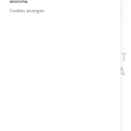
anonima.
Cookies anzeigen
BEWERTUNGEN
KUNDEN, DIE DIESEN ART
IKEL GEKAUFT HABEN, A
UCH GEKAUFT