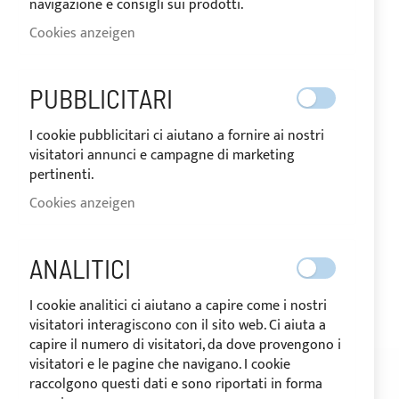
navigazione e consigli sui prodotti.
Cookies anzeigen
VERSAND IN 24 STUNDEN
PUBBLICITARI
Zum
I cookie pubblicitari ci aiutano a fornire ai nostri
Anfang
visitatori annunci e campagne di marketing
der
pertinenti.
Bildgalerie
springen
Cookies anzeigen
ANALITICI
I cookie analitici ci aiutano a capire come i nostri
visitatori interagiscono con il sito web. Ci aiuta a
capire il numero di visitatori, da dove provengono i
visitatori e le pagine che navigano. I cookie
BESCHREIBUNG
BEWERTUNGEN
raccolgono questi dati e sono riportati in forma