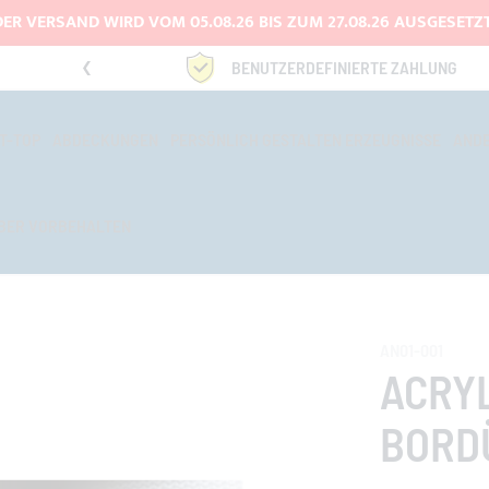
DER VERSAND WIRD VOM 05.08.26 BIS ZUM 27.08.26 AUSGESETZT
3334669969
BENUTZERDEFINIERTE ZAHLUNG
T-TOP
ABDECKUNGEN
PERSÖNLICH GESTALTEN ERZEUGNISSE
AND
BER VORBEHALTEN
AN01-001
ACRY
BORD