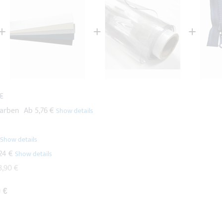
 €
Farben
Ab
5,76 €
24 €
8,90 €
 €