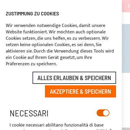
ZUSTIMMUNG ZU COOKIES
KONTINUIERLICHE UNTERSTÜTZUNG
+39 
RABATTE FÜR BRANCHENBETREIBER VORBEHALTEN
Wir verwenden notwendige Cookies, damit unsere
Website funktioniert. Wir möchten auch optionale
BIMINI TOPS
ÜBERROLLBÜGEL
Cookies setzen, die uns helfen, es zu verbessern. Wir
setzen keine optionalen Cookies, es sei denn, Sie
aktivieren sie. Durch die Verwendung dieses Tools wird
ein Cookie auf Ihrem Gerät gesetzt, um Ihre
RABATTE FÜR BRANCHENBETREI
Präferenzen zu speichern.
ALLES ERLAUBEN & SPEICHERN
STARTSEITE
ACRYLHARZ ERGÄNZUNG BORDÜRE
AKZEPTIERE & SPEICHERN
Zum
Ende
-20%
der
NECESSARI
Bildgalerie
springen
I cookie necessari abilitano funzionalità di base