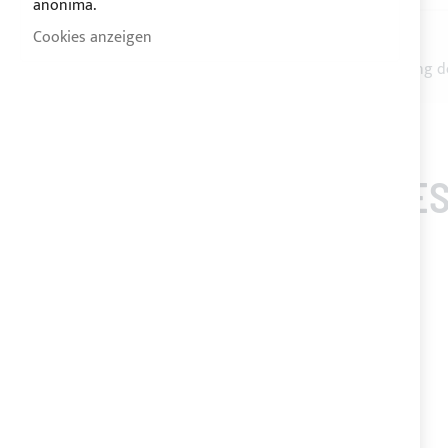
anonima.
Cookies anzeigen
Ergänzung Bord aus Acrylharz für die Ergänzung d
Breite: 23mm
KUNDEN, DIE DIES
-20%