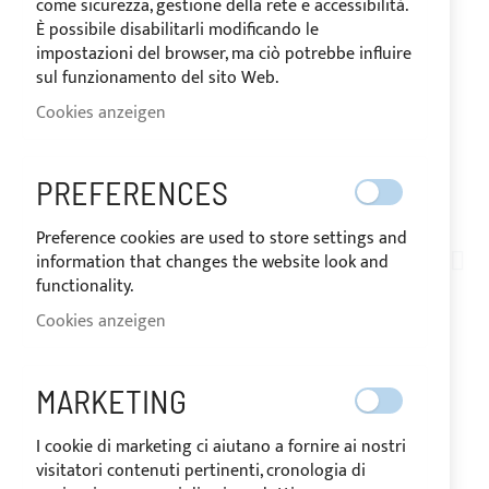
come sicurezza, gestione della rete e accessibilità.
È possibile disabilitarli modificando le
impostazioni del browser, ma ciò potrebbe influire
sul funzionamento del sito Web.
Cookies anzeigen
VERSAND IN 24 STUNDEN
PREFERENCES
Zum
Preference cookies are used to store settings and
Anfang
information that changes the website look and
AN04-006
der
functionality.
YKK TEILBARES
Bildgalerie
Cookies anzeigen
springen
REISSVERSCHLUSS, K
ETTE 10, SCHWARZ
MARKETING
I cookie di marketing ci aiutano a fornire ai nostri
visitatori contenuti pertinenti, cronologia di
AUF
Der Preis kann je nach