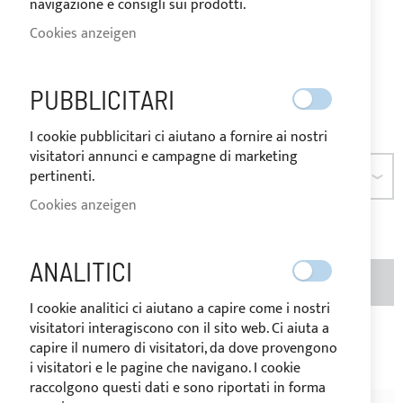
navigazione e consigli sui prodotti.
LAGER
Mehrwertsteuersatz des
Bestimmungslandes der Ware
Cookies anzeigen
variieren.
Ab
17,36 €
PUBBLICITARI
Seien Sie der Erste, der dieses Produkt bewertet
I cookie pubblicitari ci aiutano a fornire ai nostri
visitatori annunci e campagne di marketing
pertinenti.
ABMESSUNGEN
Cookies anzeigen
ANALITICI
MENGE
IN DEN WARENKORB
I cookie analitici ci aiutano a capire come i nostri
visitatori interagiscono con il sito web. Ci aiuta a
Zur Wunschliste hinzufügen
Zur
capire il numero di visitatori, da dove provengono
i visitatori e le pagine che navigano. I cookie
Vergleichsliste hinzufügen
raccolgono questi dati e sono riportati in forma