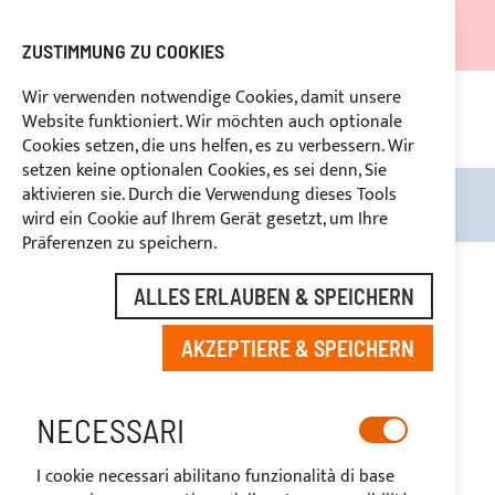
DER VERSAND WIRD VOM 05.08.26 BIS ZUM 27.08.26
AUSGESETZT.
ZUSTIMMUNG ZU COOKIES
RABATTE FÜR BRANCHENBETREIBER VORBEHALTEN
Wir verwenden notwendige Cookies, damit unsere
Website funktioniert. Wir möchten auch optionale
KONTINUIERLICHE UNTERSTÜTZUNG
+39
n 14 Tagen
Cookies setzen, die uns helfen, es zu verbessern. Wir
3334669969
setzen keine optionalen Cookies, es sei denn, Sie
aktivieren sie. Durch die Verwendung dieses Tools
Search
Mein
wird ein Cookie auf Ihrem Gerät gesetzt, um Ihre
Präferenzen zu speichern.
Zum
Ende
-20%
ALLES ERLAUBEN & SPEICHERN
der
Bildgalerie
AKZEPTIERE & SPEICHERN
springen
NECESSARI
I cookie necessari abilitano funzionalità di base