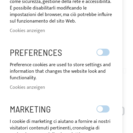
come sicurezza, gestione della rete e accessibilità.
È possibile disabilitarli modificando le
impostazioni del browser, ma ciò potrebbe influire
sul funzionamento del sito Web.
Cookies anzeigen
VERSAND IN 24 STUNDEN
PREFERENCES
Zum
Preference cookies are used to store settings and
Anfang
information that changes the website look and
AN01-024
der
functionality.
PACKUNG MIT 5 METERN
Bildgalerie
Cookies anzeigen
springen
KLETTVERSCHLUSS
HACKEN + FLAUSCH H.50
MARKETING
MM - SCHWARZ
I cookie di marketing ci aiutano a fornire ai nostri
visitatori contenuti pertinenti, cronologia di