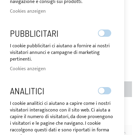
navigazione e consigli sui prodotti.
AUF
Cookies anzeigen
Der Preis kann je nach
LAGER
Mehrwertsteuersatz des
Bestimmungslandes der Ware
variieren.
PUBBLICITARI
23,20 €
Special
Price
Regular
I cookie pubblicitari ci aiutano a fornire ai nostri
Price
visitatori annunci e campagne di marketing
29,00 €
pertinenti.
Seien Sie der Erste, der dieses Produkt bewertet
Cookies anzeigen
MENGE
ANALITICI
IN DEN WARENKORB
I cookie analitici ci aiutano a capire come i nostri
Zur Wunschliste hinzufügen
Zur
visitatori interagiscono con il sito web. Ci aiuta a
capire il numero di visitatori, da dove provengono
Vergleichsliste hinzufügen
i visitatori e le pagine che navigano. I cookie
raccolgono questi dati e sono riportati in forma
BESCHREIBUNG