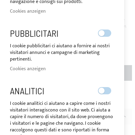
DELSTAHL 304
navigazione e consigli sui prodotti.
Cookies anzeigen
AUF
Der Preis kann je nach Mehrwertsteuersatz
LAGER
des Bestimmungslandes der Ware variieren.
PUBBLICITARI
24,40 €
I cookie pubblicitari ci aiutano a fornire ai nostri
Bewertung:
1
visitatori annunci e campagne di marketing
100
100
% of
pertinenti.
Cookies anzeigen
MENGE
IN DEN WARENKORB
ANALITICI
Zur Wunschliste hinzufügen
Zur
Vergleichsliste hinzufügen
I cookie analitici ci aiutano a capire come i nostri
visitatori interagiscono con il sito web. Ci aiuta a
capire il numero di visitatori, da dove provengono
BEWERTUNGEN
1
i visitatori e le pagine che navigano. I cookie
raccolgono questi dati e sono riportati in forma