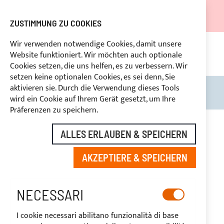
DER VERSAND WIRD VOM 05.08.26 BIS ZUM 27.08.26
AUSGESETZT.
ZUSTIMMUNG ZU COOKIES
RABATTE FÜR BRANCHENBETREIBER VORBEHALTEN
Wir verwenden notwendige Cookies, damit unsere
Website funktioniert. Wir möchten auch optionale
UNG
+39
BENUTZERDEFINIERTE ZAHLUNG
RÜ
Cookies setzen, die uns helfen, es zu verbessern. Wir
setzen keine optionalen Cookies, es sei denn, Sie
aktivieren sie. Durch die Verwendung dieses Tools
Search
Mein
wird ein Cookie auf Ihrem Gerät gesetzt, um Ihre
Präferenzen zu speichern.
Zum
Ende
ALLES ERLAUBEN & SPEICHERN
der
Bildgalerie
AKZEPTIERE & SPEICHERN
springen
NECESSARI
I cookie necessari abilitano funzionalità di base