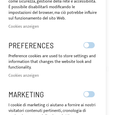
come sicurezza, gestione della rete e accessibilità.
È possibile disabilitarli modificando le
impostazioni del browser, ma ciò potrebbe influire
sul funzionamento del sito Web.
Cookies anzeigen
VERSAND IN 24 STUNDEN
PREFERENCES
Preference cookies are used to store settings and
Zum
information that changes the website look and
Anfang
functionality.
AR01-002
der
Cookies anzeigen
UNTERES
Bildgalerie
springen
SCHLIESSBLECH FÜR G
MARKETING
ERÄTETRÄGER AUS E
I cookie di marketing ci aiutano a fornire ai nostri
visitatori contenuti pertinenti, cronologia di