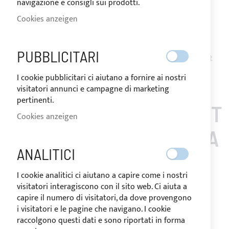
navigazione e consigli sui prodotti.
Request Quote
Cookies anzeigen
Zur Wunschliste hinzufügen
Zur
Vergleichsliste hinzufügen
PUBBLICITARI
Hinweis
: Die Erstattung der Persönlich gemacht Artikeln ist
nicht möglich.
I cookie pubblicitari ci aiutano a fornire ai nostri
visitatori annunci e campagne di marketing
pertinenti.
KUNDEN, DIE DIESEN ART
Cookies anzeigen
IKEL GEKAUFT HABEN, A
ANALITICI
UCH GEKAUFT
I cookie analitici ci aiutano a capire come i nostri
visitatori interagiscono con il sito web. Ci aiuta a
capire il numero di visitatori, da dove provengono
i visitatori e le pagine che navigano. I cookie
raccolgono questi dati e sono riportati in forma