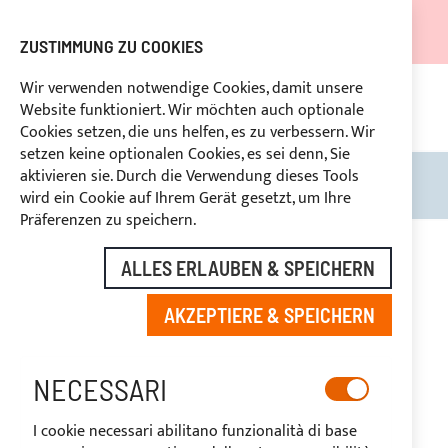
DER VERSAND WIRD VOM 05.08.26 BIS ZUM 27.08.26
AUSGESETZT.
ZUSTIMMUNG ZU COOKIES
RABATTE FÜR BRANCHENBETREIBER VORBEHALTEN
Wir verwenden notwendige Cookies, damit unsere
Website funktioniert. Wir möchten auch optionale
UNG
+39
BENUTZERDEFINIERTE ZAHLUNG
RÜ
Cookies setzen, die uns helfen, es zu verbessern. Wir
setzen keine optionalen Cookies, es sei denn, Sie
aktivieren sie. Durch die Verwendung dieses Tools
Search
Mein
wird ein Cookie auf Ihrem Gerät gesetzt, um Ihre
Präferenzen zu speichern.
Zum
Ende
ALLES ERLAUBEN & SPEICHERN
der
Bildgalerie
AKZEPTIERE & SPEICHERN
springen
NECESSARI
I cookie necessari abilitano funzionalità di base