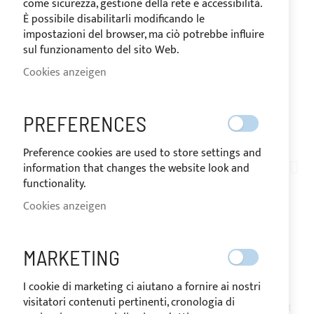
come sicurezza, gestione della rete e accessibilità.
È possibile disabilitarli modificando le
impostazioni del browser, ma ciò potrebbe influire
sul funzionamento del sito Web.
Cookies anzeigen
PREFERENCES
Zum
Preference cookies are used to store settings and
Anfang
information that changes the website look and
ITALMAR_23WA_coprisedile
der
functionality.
SITZABDECKUNG FÜR
Bildgalerie
Cookies anzeigen
springen
ITALMAR 23 WALK
AROUND
MARKETING
I cookie di marketing ci aiutano a fornire ai nostri
visitatori contenuti pertinenti, cronologia di
Benachrichtigen Sie mich, wenn das Produkt wieder auf Lager ist