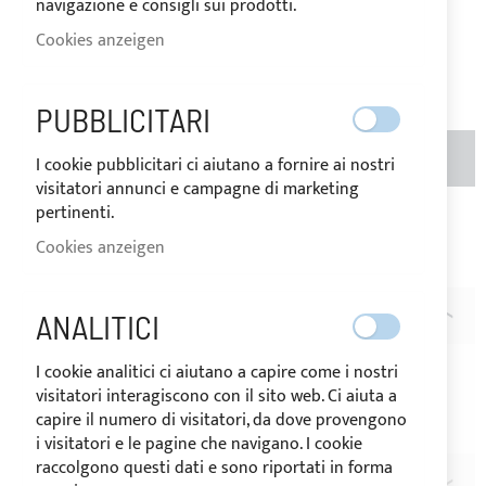
navigazione e consigli sui prodotti.
Bestimmungslandes der Ware
variieren.
Cookies anzeigen
126,39 €
Seien Sie der Erste, der dieses Produkt bewertet
PUBBLICITARI
MENGE
IN DEN WARENKORB
I cookie pubblicitari ci aiutano a fornire ai nostri
visitatori annunci e campagne di marketing
pertinenti.
Zur Wunschliste hinzufügen
Zur
Cookies anzeigen
Vergleichsliste hinzufügen
BESCHREIBUNG
ANALITICI
Personalisierung "Racing" des Bimini Tops.
I cookie analitici ci aiutano a capire come i nostri
Die Farbe der Streifen ist nach Wahl zwischen die Farbe
visitatori interagiscono con il sito web. Ci aiuta a
der Polyester oder Acryl.
capire il numero di visitatori, da dove provengono
i visitatori e le pagine che navigano. I cookie
raccolgono questi dati e sono riportati in forma
BEWERTUNGEN