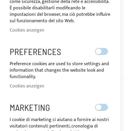
come sicurezza, gestione della rete e accessibilità.
È possibile disabilitarli modificando le
impostazioni del browser, ma ciò potrebbe influire
sul funzionamento del sito Web.
Cookies anzeigen
VERSAND IN 10 TAGEN
PREFERENCES
Preference cookies are used to store settings and
Zum
information that changes the website look and
Anfang
functionality.
PE05-001
der
Cookies anzeigen
PERSONALISIERUNG
Bildgalerie
springen
"RACING"
MARKETING
I cookie di marketing ci aiutano a fornire ai nostri
AUF
Der Preis kann je nach
visitatori contenuti pertinenti, cronologia di
LAGER
Mehrwertsteuersatz des