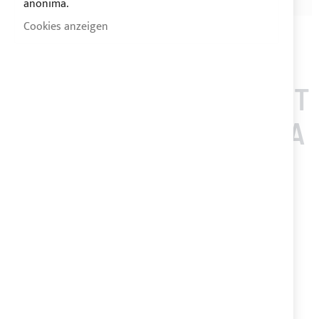
anonima.
Cookies anzeigen
KUNDEN, DIE DIESEN ART
IKEL GEKAUFT HABEN, A
UCH GEKAUFT