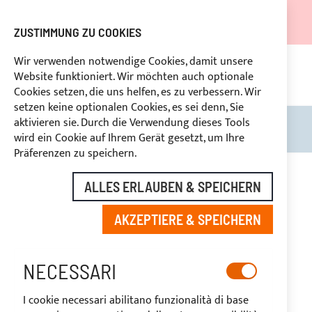
DER VERSAND WIRD VOM 05.08.26 BIS ZUM 27.08.26
AUSGESETZT.
ZUSTIMMUNG ZU COOKIES
RABATTE FÜR BRANCHENBETREIBER VORBEHALTEN
Wir verwenden notwendige Cookies, damit unsere
Website funktioniert. Wir möchten auch optionale
UNG
+39
BENUTZERDEFINIERTE ZAHLUNG
RÜ
Cookies setzen, die uns helfen, es zu verbessern. Wir
setzen keine optionalen Cookies, es sei denn, Sie
aktivieren sie. Durch die Verwendung dieses Tools
Search
Mein
wird ein Cookie auf Ihrem Gerät gesetzt, um Ihre
Präferenzen zu speichern.
Zum
Ende
ALLES ERLAUBEN & SPEICHERN
der
Bildgalerie
AKZEPTIERE & SPEICHERN
springen
NECESSARI
I cookie necessari abilitano funzionalità di base