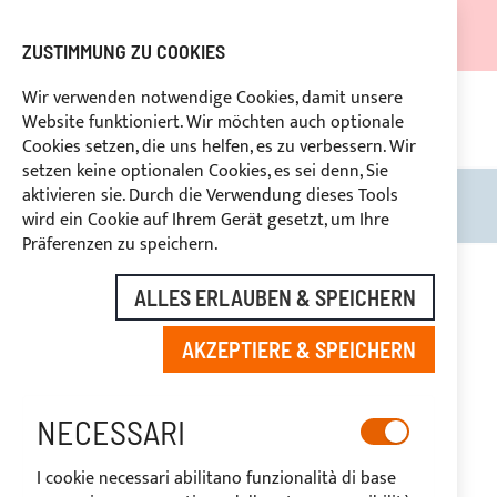
DER VERSAND WIRD VOM 05.08.26 BIS ZUM 27.08.26
AUSGESETZT.
ZUSTIMMUNG ZU COOKIES
RABATTE FÜR BRANCHENBETREIBER VORBEHALTEN
Wir verwenden notwendige Cookies, damit unsere
Website funktioniert. Wir möchten auch optionale
KON
HLUNG
RÜCKTRITTSRECHT
innerhalb von 14 Tagen
Cookies setzen, die uns helfen, es zu verbessern. Wir
setzen keine optionalen Cookies, es sei denn, Sie
aktivieren sie. Durch die Verwendung dieses Tools
Search
Mein
wird ein Cookie auf Ihrem Gerät gesetzt, um Ihre
Präferenzen zu speichern.
Zum
Ende
ALLES ERLAUBEN & SPEICHERN
der
Bildgalerie
AKZEPTIERE & SPEICHERN
springen
NECESSARI
I cookie necessari abilitano funzionalità di base