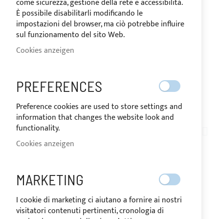
come sicurezza, gestione della rete e accessibilità.
È possibile disabilitarli modificando le
impostazioni del browser, ma ciò potrebbe influire
sul funzionamento del sito Web.
Cookies anzeigen
VERSAND IN 10 TAGEN
PREFERENCES
Preference cookies are used to store settings and
Zum
information that changes the website look and
Anfang
functionality.
PE01-010
der
Cookies anzeigen
PRESTIGE - SEITLICHE
Bildgalerie
springen
VERLÄNGERUNG FÜR
MARKETING
BIMINI TOP
I cookie di marketing ci aiutano a fornire ai nostri
visitatori contenuti pertinenti, cronologia di