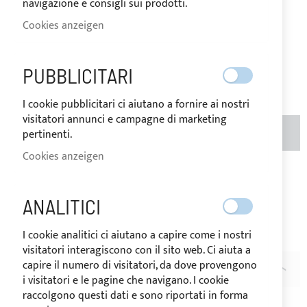
navigazione e consigli sui prodotti.
AUF
Der Preis kann je nach
Cookies anzeigen
LAGER
Mehrwertsteuersatz des
Bestimmungslandes der Ware
variieren.
282,41 €
PUBBLICITARI
Seien Sie der Erste, der dieses Produkt bewertet
I cookie pubblicitari ci aiutano a fornire ai nostri
visitatori annunci e campagne di marketing
MENGE
IN DEN WARENKORB
pertinenti.
Cookies anzeigen
Zur Wunschliste hinzufügen
Zur
Vergleichsliste hinzufügen
ANALITICI
Hinweis
: Die Verlängerungen können bestellt sein für die
I cookie analitici ci aiutano a capire come i nostri
EXKLUSIVE Anwendung auf unsere Bimini Tops.
visitatori interagiscono con il sito web. Ci aiuta a
capire il numero di visitatori, da dove provengono
BESCHREIBUNG
i visitatori e le pagine che navigano. I cookie
raccolgono questi dati e sono riportati in forma
Die
Verlängerungen für Sonnenverdeck Bimini,
die zur