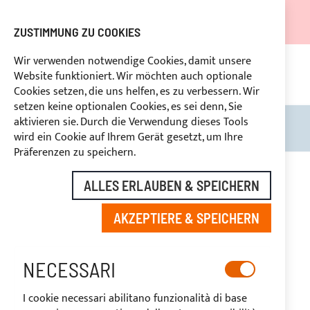
DER VERSAND WIRD VOM 05.08.26 BIS ZUM 27.08.26
AUSGESETZT.
ZUSTIMMUNG ZU COOKIES
RABATTE FÜR BRANCHENBETREIBER VORBEHALTEN
Wir verwenden notwendige Cookies, damit unsere
Website funktioniert. Wir möchten auch optionale
KON
HLUNG
RÜCKTRITTSRECHT
innerhalb von 14 Tagen
Cookies setzen, die uns helfen, es zu verbessern. Wir
setzen keine optionalen Cookies, es sei denn, Sie
aktivieren sie. Durch die Verwendung dieses Tools
Search
Mein
wird ein Cookie auf Ihrem Gerät gesetzt, um Ihre
Präferenzen zu speichern.
Zum
Ende
ALLES ERLAUBEN & SPEICHERN
der
Bildgalerie
AKZEPTIERE & SPEICHERN
springen
NECESSARI
I cookie necessari abilitano funzionalità di base