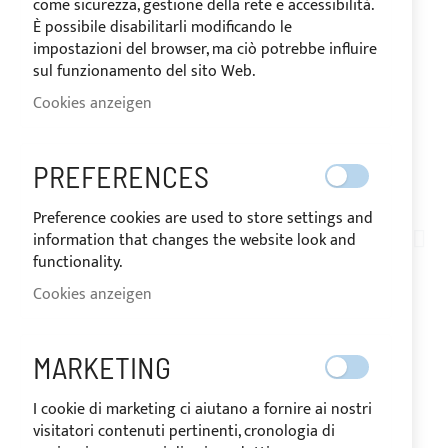
come sicurezza, gestione della rete e accessibilità.
È possibile disabilitarli modificando le
impostazioni del browser, ma ciò potrebbe influire
sul funzionamento del sito Web.
Cookies anzeigen
VERSAND IN 10 TAGEN
PREFERENCES
Zum
Preference cookies are used to store settings and
Anfang
information that changes the website look and
TN10-006
der
functionality.
ROLLE 3 METER LANG -
Bildgalerie
Cookies anzeigen
springen
ACRYLGEWEBE FÜR
AUSSENKISSEN - GELB
MARKETING
I cookie di marketing ci aiutano a fornire ai nostri
visitatori contenuti pertinenti, cronologia di
AUF
Der Preis kann je nach