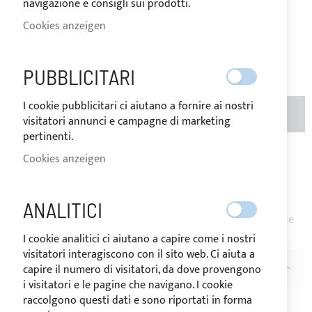
navigazione e consigli sui prodotti.
LAGER
Mehrwertsteuersatz des
Bestimmungslandes der Ware
Cookies anzeigen
variieren.
72,00 €
Seien Sie der Erste, der dieses Produkt bewertet
PUBBLICITARI
I cookie pubblicitari ci aiutano a fornire ai nostri
MENGE
IN DEN WARENKORB
visitatori annunci e campagne di marketing
pertinenti.
Cookies anzeigen
Zur Wunschliste hinzufügen
Zur
Vergleichsliste hinzufügen
Hinweis
: Verkauf auf Rolle - Für größere Rollen senden Sie
ANALITICI
bitte eine Anfrage. Produkt auf Anfrage zugeschnitten, keine
Rückgabe möglich.
I cookie analitici ci aiutano a capire come i nostri
visitatori interagiscono con il sito web. Ci aiuta a
capire il numero di visitatori, da dove provengono
BESCHREIBUNG
i visitatori e le pagine che navigano. I cookie
raccolgono questi dati e sono riportati in forma
Acryl
MAESTRALE
einfarbiger Stoff
besonders geeignet