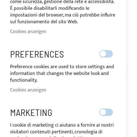
come sicurezza, gestione della rete e accessibilità.
È possibile disabilitarli modificando le
impostazioni del browser, ma ciò potrebbe influire
sul funzionamento del sito Web.
Cookies anzeigen
VERSAND IN 10 TAGEN
PREFERENCES
Zum
Preference cookies are used to store settings and
Anfang
information that changes the website look and
TN10-012
der
functionality.
ROLLE 3 METER LANG -
Bildgalerie
Cookies anzeigen
springen
ACRYLGEWEBE FÜR
AUSSENKISSEN - P
MARKETING
ERGRAU
I cookie di marketing ci aiutano a fornire ai nostri
visitatori contenuti pertinenti, cronologia di