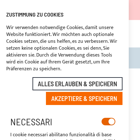
DER VERSAND WIRD VOM 05.08.26 BIS ZUM 27.08.26
AUSGESETZT.
ZUSTIMMUNG ZU COOKIES
RABATTE FÜR BRANCHENBETREIBER VORBEHALTEN
Wir verwenden notwendige Cookies, damit unsere
Website funktioniert. Wir möchten auch optionale
KON
HLUNG
RÜCKTRITTSRECHT
innerhalb von 14 Tagen
Cookies setzen, die uns helfen, es zu verbessern. Wir
setzen keine optionalen Cookies, es sei denn, Sie
aktivieren sie. Durch die Verwendung dieses Tools
Search
Mein
wird ein Cookie auf Ihrem Gerät gesetzt, um Ihre
Präferenzen zu speichern.
Zum
Ende
ALLES ERLAUBEN & SPEICHERN
der
Bildgalerie
AKZEPTIERE & SPEICHERN
springen
NECESSARI
I cookie necessari abilitano funzionalità di base