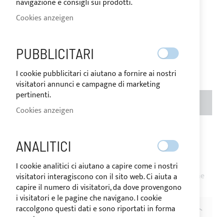
navigazione e consigli sui prodotti.
AUF
Cookies anzeigen
Der Preis kann je nach
LAGER
Mehrwertsteuersatz des
Bestimmungslandes der Ware
variieren.
PUBBLICITARI
72,00 €
Seien Sie der Erste, der dieses Produkt bewertet
I cookie pubblicitari ci aiutano a fornire ai nostri
visitatori annunci e campagne di marketing
pertinenti.
MENGE
IN DEN WARENKORB
Cookies anzeigen
Zur Wunschliste hinzufügen
Zur
ANALITICI
Vergleichsliste hinzufügen
Hinweis
: Verkauf auf Rolle - Für größere Rollen senden Sie
I cookie analitici ci aiutano a capire come i nostri
bitte eine Anfrage. Produkt auf Anfrage zugeschnitten, keine
visitatori interagiscono con il sito web. Ci aiuta a
Rückgabe möglich.
capire il numero di visitatori, da dove provengono
i visitatori e le pagine che navigano. I cookie
raccolgono questi dati e sono riportati in forma
BESCHREIBUNG