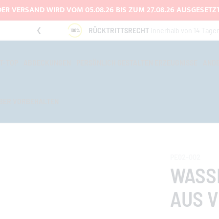
DER VERSAND WIRD VOM 05.08.26 BIS ZUM 27.08.26 AUSGESETZT
UNG
RÜCKTRITTSRECHT
innerhalb von 14 Tage
T-TOP
ABDECKUNGEN
PERSÖNLICH GESTALTEN ERZEUGNISSE
AND
BER VORBEHALTEN
PE02-002
WASS
AUS 