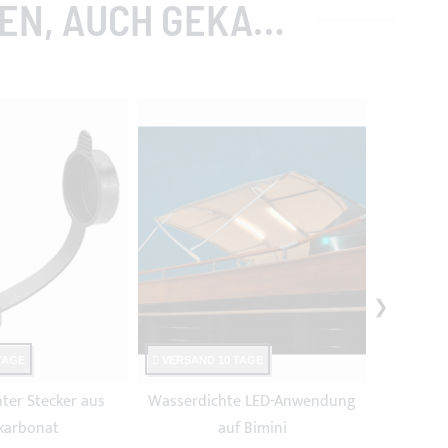
, AUCH GEKAUFT
TAGE
VERSAND 10 TAGE
VERSAND
ter Stecker aus
Wasserdichte LED-Anwendung
Wasser
karbonat
auf Bimini
vern