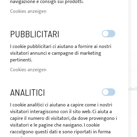
navigazione e consigli sui prodotti.
Cookies anzeigen
VERSAND IN 10 TAGEN
PUBBLICITARI
Zum
I cookie pubblicitari ci aiutano a fornire ai nostri
Anfang
visitatori annunci e campagne di marketing
der
pertinenti.
Bildgalerie
BESCHREIBUNG
BEWERTUNGEN
springen
Cookies anzeigen
Wasserdichter Stecker
für Bordwand aus vernickel
ANALITICI
2 POLIG - 10 amp.
I cookie analitici ci aiutano a capire come i nostri
visitatori interagiscono con il sito web. Ci aiuta a
capire il numero di visitatori, da dove provengono i
visitatori e le pagine che navigano. I cookie
raccolgono questi dati e sono riportati in forma