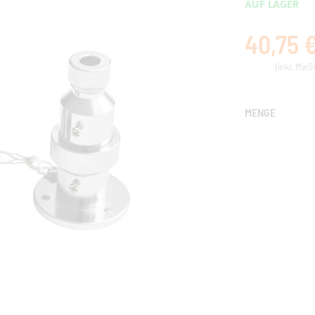
AUF LAGER
40,75 
MENGE