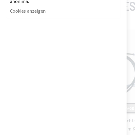
anonima.
KUNDEN, DIE DIES
Cookies anzeigen
VERSAND 10 TAGE
VERSAND 10 TAGE
1,5 m wasserdichter LED-Streifen,
1,0 m wasserdichte
warmes Licht + 1 m Kabel und IP-
Kaltlicht + 1 m 