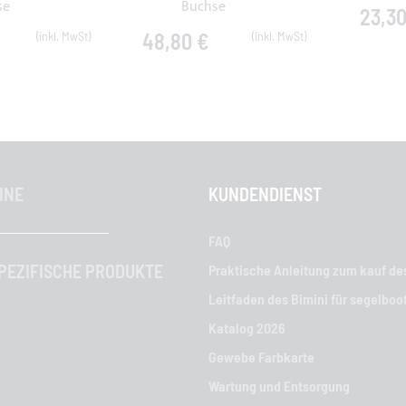
se
Buchse
23,30
48,80 €
INE
KUNDENDIENST
FAQ
EZIFISCHE PRODUKTE
Praktische Anleitung zum kauf de
Leitfaden des Bimini für segelboo
Katalog 2026
Gewebe Farbkarte
Wartung und Entsorgung