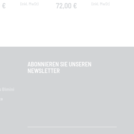
 €
72,00 €
40
ABONNIEREN SIE UNSEREN
NEWSLETTER
s Bimini
te