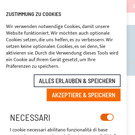
ZUSTIMMUNG ZU COOKIES
NG
+39 3334669969
RABATTE FÜR BRANCHENBETREIBER VORBEHALTEN
BENUTZERDEFINIERTE ZAHL
Wir verwenden notwendige Cookies, damit unsere
Website funktioniert. Wir möchten auch optionale
BIMINI TOPS
ÜBERROLLBÜGEL
Cookies setzen, die uns helfen, es zu verbessern. Wir
setzen keine optionalen Cookies, es sei denn, Sie
aktivieren sie. Durch die Verwendung dieses Tools wird
ein Cookie auf Ihrem Gerät gesetzt, um Ihre
RABATTE FÜR BRANCHENBETREI
Präferenzen zu speichern.
ALLES ERLAUBEN & SPEICHERN
STARTSEITE
WASSERDICHTER STECKER AUS VERNICKELTEM MESSING
AKZEPTIERE & SPEICHERN
Zum
Ende
der
NECESSARI
Bildgalerie
springen
I cookie necessari abilitano funzionalità di base