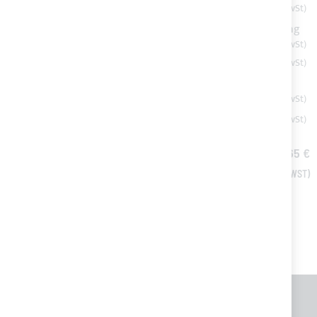
124,40 €
ELEGANCE / SPORT / CHIC 4 BÖGEN - Frontverlängerung
für Bimini Top
200,70 €
Bimini Top SPORT PLUS 4 Bögen
Ab
829,14 €
Drehbare Verdecksbeschlag 180°
15,30 €
Verdeckbeschlag mit Stift
9,41 €
ALLES IN DEN WARENKORB
TOTAL PRICE
1.367,65 €
ALLGEMEINE INFORMATIONEN