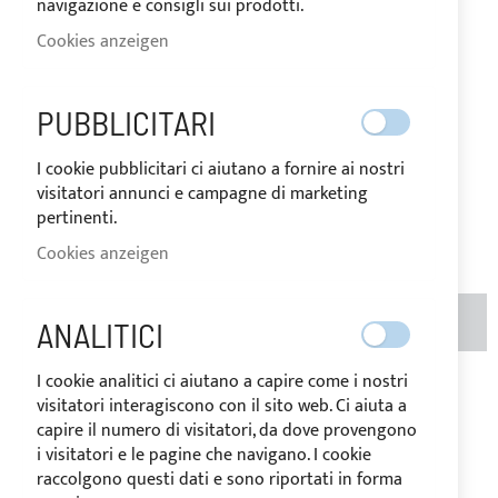
VERLÄNGERUNG FÜR
navigazione e consigli sui prodotti.
Cookies anzeigen
BIMINI TOP
PUBBLICITARI
AUF
Der Preis kann je nach
LAGER
Mehrwertsteuersatz des
I cookie pubblicitari ci aiutano a fornire ai nostri
Bestimmungslandes der Ware
visitatori annunci e campagne di marketing
variieren.
188,70 €
pertinenti.
Seien Sie der Erste, der dieses Produkt bewertet
Cookies anzeigen
MENGE
IN DEN WARENKORB
ANALITICI
I cookie analitici ci aiutano a capire come i nostri
Zur Wunschliste hinzufügen
Zur
visitatori interagiscono con il sito web. Ci aiuta a
capire il numero di visitatori, da dove provengono
Vergleichsliste hinzufügen
i visitatori e le pagine che navigano. I cookie
Hinweis
: Die Verlängerungen können bestellt sein für die
raccolgono questi dati e sono riportati in forma
EXKLUSIVE Anwendung auf unsere Bimini Tops.