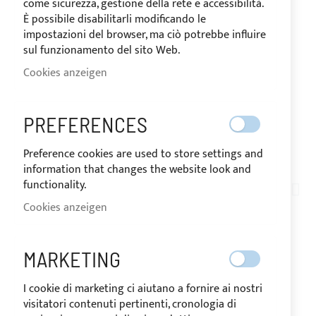
come sicurezza, gestione della rete e accessibilità.
È possibile disabilitarli modificando le
impostazioni del browser, ma ciò potrebbe influire
sul funzionamento del sito Web.
Cookies anzeigen
VERSAND IN 10 TAGEN
PREFERENCES
Preference cookies are used to store settings and
Zum
information that changes the website look and
Anfang
functionality.
PE01-019
der
Cookies anzeigen
ELEGANCE / SPORT /
Bildgalerie
springen
CHIC 4 BÖGEN -
MARKETING
SEITLICHE
I cookie di marketing ci aiutano a fornire ai nostri
visitatori contenuti pertinenti, cronologia di