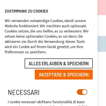
DER VERSAND WIRD VOM 05.08.26 BIS ZUM 27.08.26
AUSGESETZT.
ZUSTIMMUNG ZU COOKIES
RABATTE FÜR BRANCHENBETREIBER VORBEHALTEN
Wir verwenden notwendige Cookies, damit unsere
Website funktioniert. Wir möchten auch optionale
UNG
+39
BENUTZERDEFINIERTE ZAHLUNG
RÜ
Cookies setzen, die uns helfen, es zu verbessern. Wir
setzen keine optionalen Cookies, es sei denn, Sie
aktivieren sie. Durch die Verwendung dieses Tools
Search
Mein
wird ein Cookie auf Ihrem Gerät gesetzt, um Ihre
Präferenzen zu speichern.
Zum
Ende
ALLES ERLAUBEN & SPEICHERN
der
Bildgalerie
AKZEPTIERE & SPEICHERN
springen
NECESSARI
I cookie necessari abilitano funzionalità di base