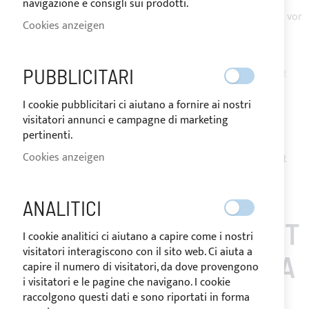
Reißverschlüssen unter den Bögen und/oder für das/die
navigazione e consigli sui prodotti.
Achterstag/e ausgestattet ist und einen wirksamen Schutz vor
Cookies anzeigen
UV-Strahlen bietet.
Komplett mit Schutztasche und Befestigungszubehör
PUBBLICITARI
Benachrichtigen Sie mich, wenn das Produkt wieder auf Lager ist
Request Quote
I cookie pubblicitari ci aiutano a fornire ai nostri
Zur Wunschliste hinzufügen
Zur
visitatori annunci e campagne di marketing
pertinenti.
Vergleichsliste hinzufügen
Cookies anzeigen
Hinweis
: Die Erstattung der Persönlich gemacht Artikeln ist
nicht möglich.
ANALITICI
KUNDEN, DIE DIESEN ART
I cookie analitici ci aiutano a capire come i nostri
visitatori interagiscono con il sito web. Ci aiuta a
IKEL GEKAUFT HABEN, A
capire il numero di visitatori, da dove provengono
i visitatori e le pagine che navigano. I cookie
UCH GEKAUFT
raccolgono questi dati e sono riportati in forma