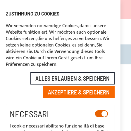
DER VERSAND WIRD VOM 05.08.26 BIS ZUM 27.08.26
AUSGESETZT.
ZUSTIMMUNG ZU COOKIES
RABATTE FÜR BRANCHENBETREIBER VORBEHALTEN
Wir verwenden notwendige Cookies, damit unsere
Website funktioniert. Wir möchten auch optionale
KON
HLUNG
RÜCKTRITTSRECHT
innerhalb von 14 Tagen
Cookies setzen, die uns helfen, es zu verbessern. Wir
setzen keine optionalen Cookies, es sei denn, Sie
aktivieren sie. Durch die Verwendung dieses Tools
Search
Mein
wird ein Cookie auf Ihrem Gerät gesetzt, um Ihre
Präferenzen zu speichern.
Zum
Ende
ALLES ERLAUBEN & SPEICHERN
der
Bildgalerie
AKZEPTIERE & SPEICHERN
springen
NECESSARI
I cookie necessari abilitano funzionalità di base