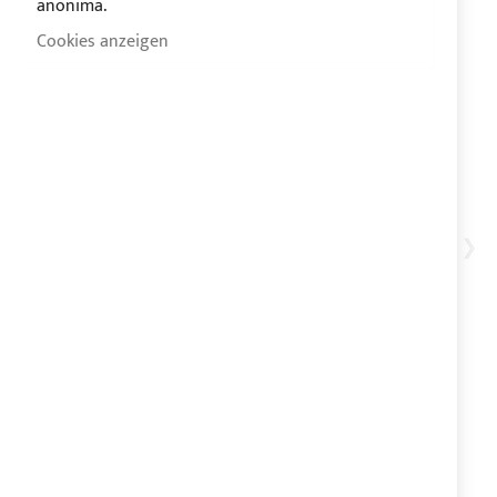
anonima.
Cookies anzeigen
Sonnenverdeck Bimini 2
Sonnenverdeck Bimini 2
Bögen für Elan 28i
Bögen für Elan 24i
0,00 €
0,00 €