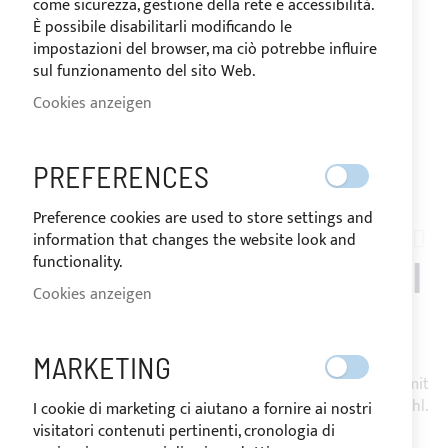
come sicurezza, gestione della rete e accessibilità.
È possibile disabilitarli modificando le
impostazioni del browser, ma ciò potrebbe influire
sul funzionamento del sito Web.
Cookies anzeigen
PREFERENCES
Zum
Preference cookies are used to store settings and
Anfang
information that changes the website look and
ETAP_24I
der
functionality.
SONNENVERDECK BIMINI
Bildgalerie
Cookies anzeigen
springen
2 BÖGEN FÜR ELAN 24I
MARKETING
Bimini Top mit 2 oder 3 Bögen aus Edelstahl 316L Ø25mm mit
Befestigung auf Heckkanzel über Klappgelenke aus Edelstahl.
I cookie di marketing ci aiutano a fornire ai nostri
Das Tuch besteht aus Sunbrella Plus-Acrylgewebe, das mit
visitatori contenuti pertinenti, cronologia di