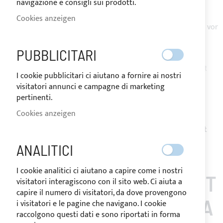
navigazione e consigli sui prodotti.
Das Tuch besteht aus Sunbrella Plus-Acrylgewebe, das mit
Reißverschlüssen unter den Bögen und/oder für das/die
Cookies anzeigen
Achterstag/e ausgestattet ist und einen wirksamen Schutz vor
UV-Strahlen bietet.
Komplett mit Schutztasche und Befestigungszubehör
PUBBLICITARI
Benachrichtigen Sie mich, wenn das Produkt wieder auf Lager ist
I cookie pubblicitari ci aiutano a fornire ai nostri
Request Quote
visitatori annunci e campagne di marketing
pertinenti.
Zur Wunschliste hinzufügen
Zur
Cookies anzeigen
Vergleichsliste hinzufügen
Hinweis
: Die Erstattung der Persönlich gemacht Artikeln ist
nicht möglich.
ANALITICI
I cookie analitici ci aiutano a capire come i nostri
KUNDEN, DIE DIESEN ART
visitatori interagiscono con il sito web. Ci aiuta a
capire il numero di visitatori, da dove provengono
IKEL GEKAUFT HABEN, A
i visitatori e le pagine che navigano. I cookie
raccolgono questi dati e sono riportati in forma