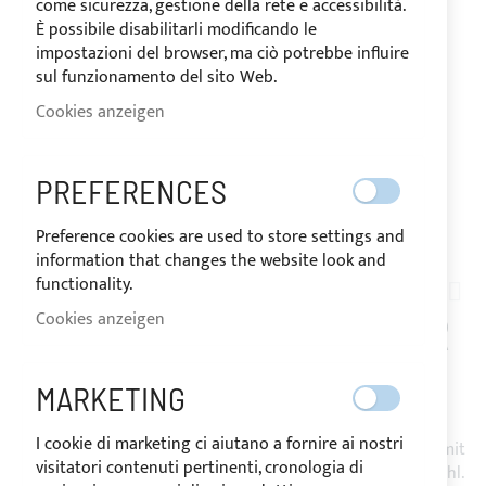
come sicurezza, gestione della rete e accessibilità.
È possibile disabilitarli modificando le
impostazioni del browser, ma ciò potrebbe influire
sul funzionamento del sito Web.
Cookies anzeigen
PREFERENCES
Preference cookies are used to store settings and
Zum
information that changes the website look and
Anfang
functionality.
24264
der
Cookies anzeigen
BIMINI TOP 3 BÖGEN FÜR
Bildgalerie
springen
COMET 45 S
MARKETING
I cookie di marketing ci aiutano a fornire ai nostri
Bimini Top mit 2 oder 3 Bögen aus Edelstahl 316L Ø25mm mit
visitatori contenuti pertinenti, cronologia di
Befestigung auf Heckkanzel über Klappgelenke aus Edelstahl.