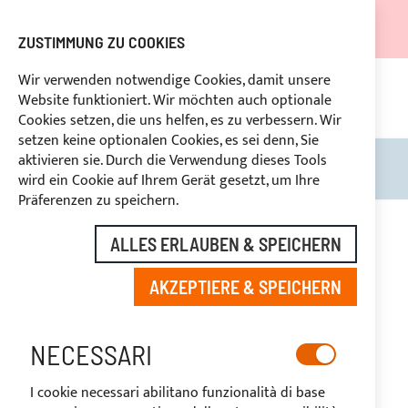
DER VERSAND WIRD VOM 05.08.26 BIS ZUM 27.08.26
AUSGESETZT.
ZUSTIMMUNG ZU COOKIES
RABATTE FÜR BRANCHENBETREIBER VORBEHALTEN
Wir verwenden notwendige Cookies, damit unsere
Website funktioniert. Wir möchten auch optionale
KONTINUIERLICHE UNTERSTÜTZUNG
+39
n 14 Tagen
Cookies setzen, die uns helfen, es zu verbessern. Wir
3334669969
setzen keine optionalen Cookies, es sei denn, Sie
aktivieren sie. Durch die Verwendung dieses Tools
Search
Mein
wird ein Cookie auf Ihrem Gerät gesetzt, um Ihre
Präferenzen zu speichern.
Zum
Ende
ALLES ERLAUBEN & SPEICHERN
der
Bildgalerie
AKZEPTIERE & SPEICHERN
springen
NECESSARI
I cookie necessari abilitano funzionalità di base