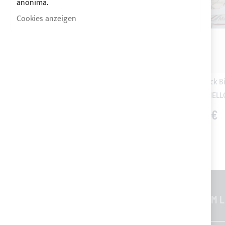
anonima.
Cookies anzeigen
Konsolenabdeckung +
Sonnenverdeck B
Sitzabdeckung MARINELLO 26
für MARINELL
0,00 €
0,00 €
ALLGEMEINE INFORMATIONEN
CUSTOM L
Kontakte