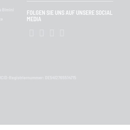
s Bimini
FOLGEN SIE UNS AUF UNSERE SOCIAL
MEDIA
te
| LUCID-Registriernummer: DE5412765514715
y Pesaro-Foligno