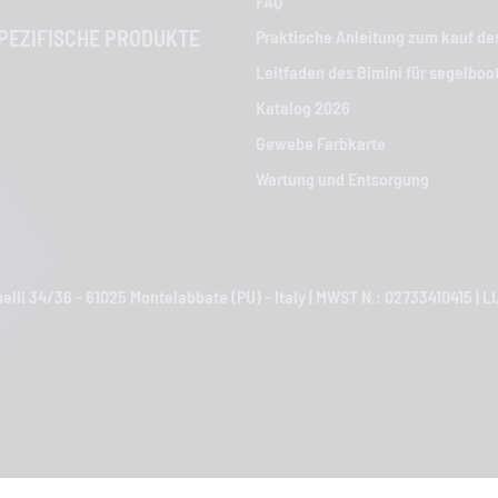
FAQ
EZIFISCHE PRODUKTE
Praktische Anleitung zum kauf de
Leitfaden des Bimini für segelboo
Katalog 2026
Gewebe Farbkarte
Wartung und Entsorgung
nelli 34/36 - 61025 Montelabbate (PU) - Italy | MWST N.: 02733410415 
arine Equipment. Tutti i diritti riservati. Powered by Comunicativi Web Agenc