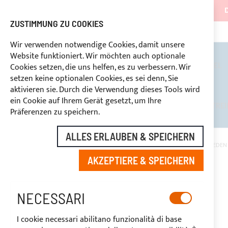
ZUSTIMMUNG ZU COOKIES
NG
+39 3334669969
RABATTE FÜR BRANCHENBETREIBER VORBEHALTEN
BENUTZERDEFINIERTE ZAHL
Wir verwenden notwendige Cookies, damit unsere
Website funktioniert. Wir möchten auch optionale
BIMINI TOPS
ÜBERROLLBÜGEL
Cookies setzen, die uns helfen, es zu verbessern. Wir
setzen keine optionalen Cookies, es sei denn, Sie
aktivieren sie. Durch die Verwendung dieses Tools wird
ein Cookie auf Ihrem Gerät gesetzt, um Ihre
RABATTE FÜR BRANCHENBETREI
Präferenzen zu speichern.
ALLES ERLAUBEN & SPEICHERN
STARTSEITE
SONNENVERDECK BIMINI 3 BÖGEN FÜR MARINELLO 22 EDEN
AKZEPTIERE & SPEICHERN
Zum
Ende
der
NECESSARI
Bildgalerie
springen
I cookie necessari abilitano funzionalità di base