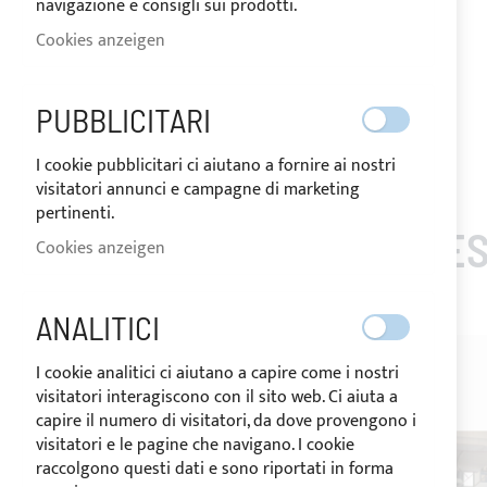
navigazione e consigli sui prodotti.
Cookies anzeigen
PUBBLICITARI
Zum
I cookie pubblicitari ci aiutano a fornire ai nostri
Anfang
visitatori annunci e campagne di marketing
der
pertinenti.
Bildgalerie
KUNDEN, DIE DIES
springen
Cookies anzeigen
ANALITICI
I cookie analitici ci aiutano a capire come i nostri
visitatori interagiscono con il sito web. Ci aiuta a
capire il numero di visitatori, da dove provengono i
visitatori e le pagine che navigano. I cookie
raccolgono questi dati e sono riportati in forma