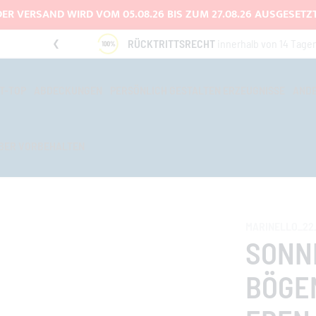
DER VERSAND WIRD VOM 05.08.26 BIS ZUM 27.08.26 AUSGESETZT
UNG
RÜCKTRITTSRECHT
innerhalb von 14 Tage
T-TOP
ABDECKUNGEN
PERSÖNLICH GESTALTEN ERZEUGNISSE
AND
BER VORBEHALTEN
MARINELLO_22
SONNE
BÖGE