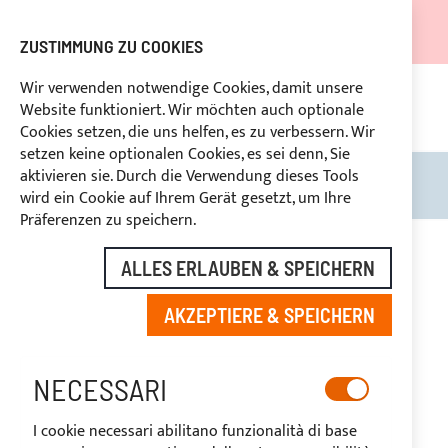
DER VERSAND WIRD VOM 05.08.26 BIS ZUM 27.08.26
AUSGESETZT.
ZUSTIMMUNG ZU COOKIES
RABATTE FÜR BRANCHENBETREIBER VORBEHALTEN
Wir verwenden notwendige Cookies, damit unsere
Website funktioniert. Wir möchten auch optionale
KON
HLUNG
RÜCKTRITTSRECHT
innerhalb von 14 Tagen
Cookies setzen, die uns helfen, es zu verbessern. Wir
setzen keine optionalen Cookies, es sei denn, Sie
aktivieren sie. Durch die Verwendung dieses Tools
Search
Mein
wird ein Cookie auf Ihrem Gerät gesetzt, um Ihre
Präferenzen zu speichern.
Zum
Ende
ALLES ERLAUBEN & SPEICHERN
der
Bildgalerie
AKZEPTIERE & SPEICHERN
springen
NECESSARI
I cookie necessari abilitano funzionalità di base