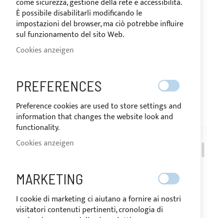
come sicurezza, gestione della rete e accessibilità.
È possibile disabilitarli modificando le
impostazioni del browser, ma ciò potrebbe influire
sul funzionamento del sito Web.
Cookies anzeigen
PREFERENCES
Preference cookies are used to store settings and
Zum
information that changes the website look and
Anfang
functionality.
CUSTOM_POSITANO_38
der
Cookies anzeigen
SONNENVERDECK BIMINI
Bildgalerie
springen
4 BÖGEN FÜR POSITANO
MARKETING
38 OPEN
I cookie di marketing ci aiutano a fornire ai nostri
visitatori contenuti pertinenti, cronologia di