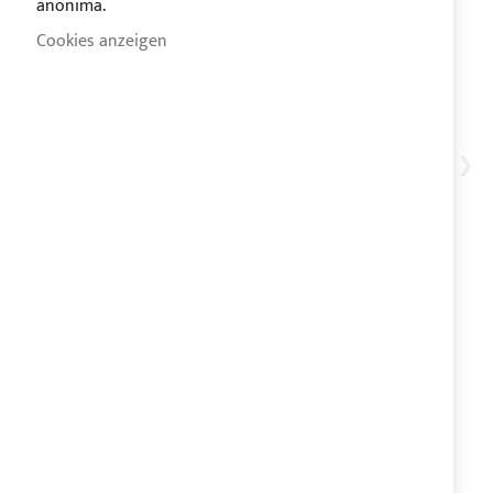
anonima.
Cookies anzeigen
Sonnenverdeck Bimini 4
Bögen für POSITANO 38
Open
0,00 €