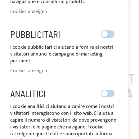
navigazione e consigli sui prodotti.
Benachrichtigen Sie mich, wenn das Produkt wieder auf Lager ist
Cookies anzeigen
Request Quote
Zur Wunschliste hinzufügen
Zur
PUBBLICITARI
Vergleichsliste hinzufügen
Hinweis
: Die Erstattung der Persönlich gemacht Artikeln ist
I cookie pubblicitari ci aiutano a fornire ai nostri
nicht möglich.
visitatori annunci e campagne di marketing
pertinenti.
Cookies anzeigen
KUNDEN, DIE DIESEN ART
IKEL GEKAUFT HABEN, A
ANALITICI
UCH GEKAUFT
I cookie analitici ci aiutano a capire come i nostri
visitatori interagiscono con il sito web. Ci aiuta a
capire il numero di visitatori, da dove provengono
i visitatori e le pagine che navigano. I cookie
raccolgono questi dati e sono riportati in forma