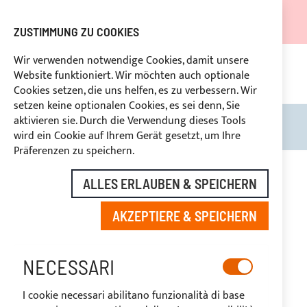
DER VERSAND WIRD VOM 05.08.26 BIS ZUM 27.08.26
AUSGESETZT.
ZUSTIMMUNG ZU COOKIES
RABATTE FÜR BRANCHENBETREIBER VORBEHALTEN
Wir verwenden notwendige Cookies, damit unsere
Website funktioniert. Wir möchten auch optionale
UNG
+39
BENUTZERDEFINIERTE ZAHLUNG
RÜ
Cookies setzen, die uns helfen, es zu verbessern. Wir
setzen keine optionalen Cookies, es sei denn, Sie
aktivieren sie. Durch die Verwendung dieses Tools
Search
Mein
wird ein Cookie auf Ihrem Gerät gesetzt, um Ihre
Präferenzen zu speichern.
Zum
Ende
-20%
ALLES ERLAUBEN & SPEICHERN
der
Bildgalerie
AKZEPTIERE & SPEICHERN
springen
NECESSARI
I cookie necessari abilitano funzionalità di base