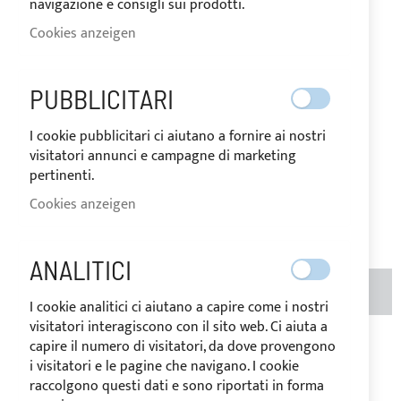
(ARTIKEL 2750)
navigazione e consigli sui prodotti.
Cookies anzeigen
AUF
Der Preis kann je nach
LAGER
Mehrwertsteuersatz des
PUBBLICITARI
Bestimmungslandes der Ware
variieren.
38,97 €
Special
I cookie pubblicitari ci aiutano a fornire ai nostri
Price
Regular
visitatori annunci e campagne di marketing
Price
pertinenti.
48,70 €
Cookies anzeigen
Seien Sie der Erste, der dieses Produkt bewertet
ANALITICI
MENGE
IN DEN WARENKORB
(METER)
I cookie analitici ci aiutano a capire come i nostri
visitatori interagiscono con il sito web. Ci aiuta a
capire il numero di visitatori, da dove provengono
Zur Wunschliste hinzufügen
Zur
i visitatori e le pagine che navigano. I cookie
Vergleichsliste hinzufügen
raccolgono questi dati e sono riportati in forma