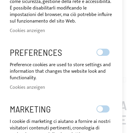
come sicurezza, gestione della rete e accessibilità.
È possibile disabilitarli modificando le
impostazioni del browser, ma ciò potrebbe influire
sul funzionamento del sito Web.
Cookies anzeigen
PREFERENCES
VERSAND IN 24/48 STUNDEN
Preference cookies are used to store settings and
Zum
information that changes the website look and
Anfang
functionality.
TN02-012
der
Cookies anzeigen
BEHARZTES
Bildgalerie
springen
ACRYLGEWEBE SAULEDA
MARKETING
FÜR BIMINI TOPS - TAUPE
I cookie di marketing ci aiutano a fornire ai nostri
visitatori contenuti pertinenti, cronologia di