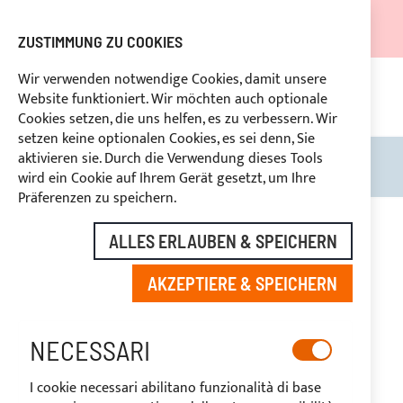
DER VERSAND WIRD VOM 05.08.26 BIS ZUM 27.08.26
AUSGESETZT.
ZUSTIMMUNG ZU COOKIES
RABATTE FÜR BRANCHENBETREIBER VORBEHALTEN
Wir verwenden notwendige Cookies, damit unsere
Website funktioniert. Wir möchten auch optionale
KON
HLUNG
RÜCKTRITTSRECHT
innerhalb von 14 Tagen
Cookies setzen, die uns helfen, es zu verbessern. Wir
setzen keine optionalen Cookies, es sei denn, Sie
aktivieren sie. Durch die Verwendung dieses Tools
Search
Mein
wird ein Cookie auf Ihrem Gerät gesetzt, um Ihre
Präferenzen zu speichern.
Zum
Ende
-40%
ALLES ERLAUBEN & SPEICHERN
der
Bildgalerie
AKZEPTIERE & SPEICHERN
springen
NECESSARI
I cookie necessari abilitano funzionalità di base