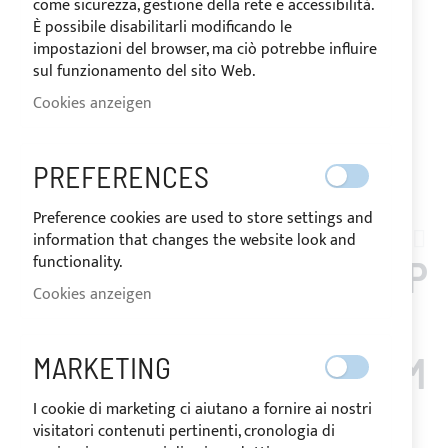
come sicurezza, gestione della rete e accessibilità.
È possibile disabilitarli modificando le
impostazioni del browser, ma ciò potrebbe influire
sul funzionamento del sito Web.
Cookies anzeigen
PREFERENCES
VERSAND IN 24/48 STUNDEN
Zum
Preference cookies are used to store settings and
Anfang
information that changes the website look and
26681
der
functionality.
EINZELSTÜCK BIMINI TOP
Bildgalerie
Cookies anzeigen
springen
ROYAL 4 BÖGEN –
EDELSTAHLROHR Ø25MM
MARKETING
(HÖHE 140CM - BREITE
I cookie di marketing ci aiutano a fornire ai nostri
visitatori contenuti pertinenti, cronologia di