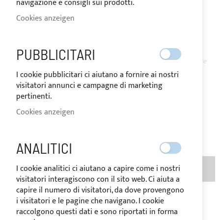
navigazione e consigli sui prodotti.
230CM - JET BLACK)
Cookies anzeigen
AUF
Der Preis kann je nach
PUBBLICITARI
LAGER
Mehrwertsteuersatz des
Bestimmungslandes der Ware
variieren.
I cookie pubblicitari ci aiutano a fornire ai nostri
1.047,00 €
Special
visitatori annunci e campagne di marketing
Price
Regular
pertinenti.
Price
Cookies anzeigen
1.745,00 €
Seien Sie der Erste, der dieses Produkt bewertet
ANALITICI
MENGE
I cookie analitici ci aiutano a capire come i nostri
IN DEN WARENKORB
visitatori interagiscono con il sito web. Ci aiuta a
capire il numero di visitatori, da dove provengono
i visitatori e le pagine che navigano. I cookie
Zur Wunschliste hinzufügen
Zur
raccolgono questi dati e sono riportati in forma
Vergleichsliste hinzufügen