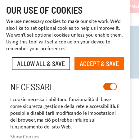
SHIPMEN
OUR USE OF COOKIES
3334669969
DISCOUNTS RESERVED FOR SECTOR OPERATORS
CUSTOM PAYMENT
We use necessary cookies to make our site work. We'd
also like to set optional cookies to help us improve it.
We won't set optional cookies unless you enable them.
BIMINI TOPS
ROLL BARS
T
Using this tool will set a cookie on your device to
remember your preferences.
ALLOW ALL & SAVE
ACCEPT & SAVE
DISCOUNTS RESERVED FOR SE
NECESSARI
HOME
CUSTOM LINE
DELLA PASQUA
I cookie necessari abilitano funzionalità di base
come sicurezza, gestione della rete e accessibilità. È
possibile disabilitarli modificando le impostazioni
del browser, ma ciò potrebbe influire sul
funzionamento del sito Web.
Show Cookies