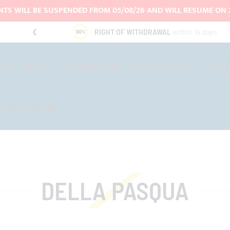
TS WILL BE SUSPENDED FROM 05/08/26 AND WILL RESUME ON 
RIGHT OF WITHDRAWAL
within 14 days
-TOP
COVERS
CUSTOMIZATIONS
OTHER PRODUCTS
OUTLET
CTOR OPERATORS
DELLA PASQUA