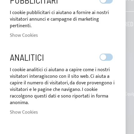
PUBBLICITARI
I cookie pubblicitari ci aiutano a fornire ai nostri
Contacts
visitatori annunci e campagne di marketing
Who we are
TAILORED
pertinenti.
Blog
Show Cookies
Payment methods
ANALITICI
Conditions of sale
I cookie analitici ci aiutano a capire come i nostri
Privacy Policy
visitatori interagiscono con il sito web. Ci aiuta a
Cookie Policy
capire il numero di visitatori, da dove provengono i
visitatori e le pagine che navigano. I cookie
Nettuno Marine Equip
raccolgono questi dati e sono riportati in forma
anonima.
Show Cookies
Cookie settings