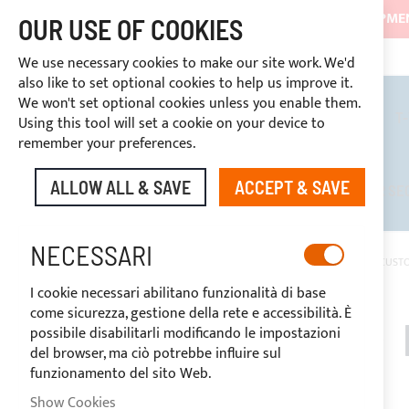
SHIPMEN
OUR USE OF COOKIES
3334669969
DISCOUNTS RESERVED FOR SECTOR OPERATORS
CUSTOM PAYMENT
We use necessary cookies to make our site work. We'd
also like to set optional cookies to help us improve it.
We won't set optional cookies unless you enable them.
BIMINI TOPS
ROLL BARS
T
Using this tool will set a cookie on your device to
remember your preferences.
ALLOW ALL & SAVE
ACCEPT & SAVE
DISCOUNTS RESERVED FOR SE
NECESSARI
HOME
ROLL BARS
ROLL BARS ACCESSORIES
ROLL BAR CUST
I cookie necessari abilitano funzionalità di base
come sicurezza, gestione della rete e accessibilità. È
possibile disabilitarli modificando le impostazioni
del browser, ma ciò potrebbe influire sul
funzionamento del sito Web.
Show Cookies