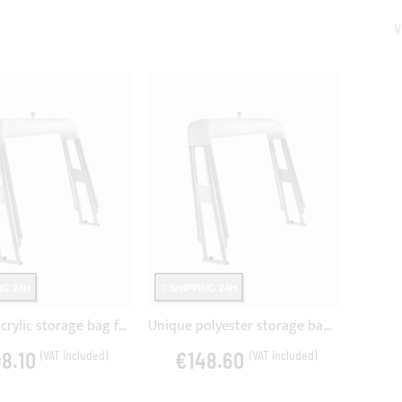
V
NG 24H
SHIPPING 24H
UNIQUE acrylic storage bag for ROLL BAR
Unique polyester storage bag for Bimini Top and roll bar JOLLY/UNIVERSAL
8.10
€148.60