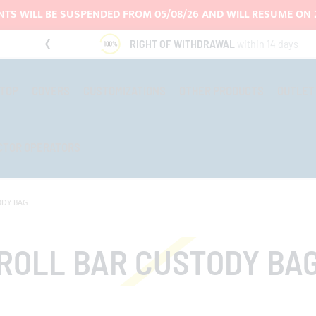
TS WILL BE SUSPENDED FROM 05/08/26 AND WILL RESUME ON 
RIGHT OF WITHDRAWAL
within 14 days
-TOP
COVERS
CUSTOMIZATIONS
OTHER PRODUCTS
OUTLET
CTOR OPERATORS
ODY BAG
ROLL BAR CUSTODY BA