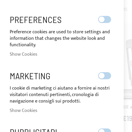
2
ITEMS
SHOPPING OPTIONS
PREFERENCES
PRICE
Preference cookies are used to store settings and
information that changes the website look and
functionality.
Show Cookies
MY WISH LIST
You have no items in your wish list.
MARKETING
I cookie di marketing ci aiutano a fornire ai nostri
visitatori contenuti pertinenti, cronologia di
SHIPPI
navigazione e consigli sui prodotti.
Show Cookies
€19