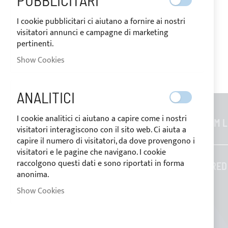
PUBBLICITARI
I cookie pubblicitari ci aiutano a fornire ai nostri
visitatori annunci e campagne di marketing
pertinenti.
Show Cookies
ANALITICI
I cookie analitici ci aiutano a capire come i nostri
GENERAL INFORMATION
CUSTOM L
visitatori interagiscono con il sito web. Ci aiuta a
capire il numero di visitatori, da dove provengono i
Contacts
visitatori e le pagine che navigano. I cookie
Who we are
raccolgono questi dati e sono riportati in forma
TAILORED
anonima.
Blog
Show Cookies
Payment methods
Conditions of sale