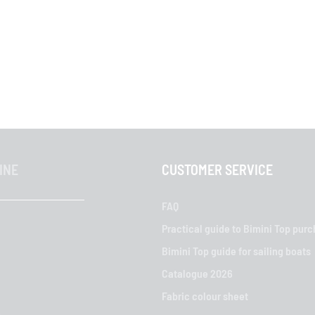
INE
CUSTOMER SERVICE
FAQ
Practical guide to Bimini Top pur
Bimini Top guide for sailing boats
Catalogue 2026
Fabric colour sheet