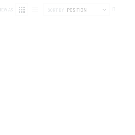
SET
IEW AS
SORT BY
DESCENDI
DIRECTIO