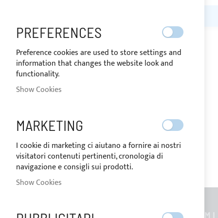
MY WISH LIST
PREFERENCES
You have no items in your wish list.
Preference cookies are used to store settings and
information that changes the website look and
functionality.
Show Cookies
MARKETING
I cookie di marketing ci aiutano a fornire ai nostri
visitatori contenuti pertinenti, cronologia di
navigazione e consigli sui prodotti.
Show Cookies
GENERAL INFORMATION
CUSTOM L