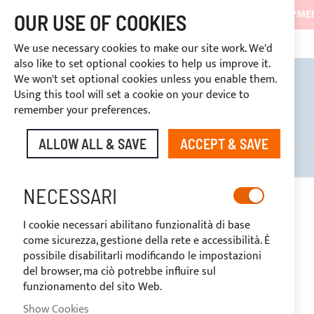
SHIPMEN
OUR USE OF COOKIES
3334669969
DISCOUNTS RESERVED FOR SECTOR OPERATORS
CUSTOM PAYMENT
We use necessary cookies to make our site work. We'd
also like to set optional cookies to help us improve it.
We won't set optional cookies unless you enable them.
BIMINI TOPS
ROLL BARS
T
Using this tool will set a cookie on your device to
remember your preferences.
ALLOW ALL & SAVE
ACCEPT & SAVE
DISCOUNTS RESERVED FOR SE
NECESSARI
HOME
CUSTOM LINE
LINETTI
I cookie necessari abilitano funzionalità di base
come sicurezza, gestione della rete e accessibilità. È
possibile disabilitarli modificando le impostazioni
del browser, ma ciò potrebbe influire sul
funzionamento del sito Web.
Show Cookies