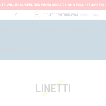
TS WILL BE SUSPENDED FROM 05/08/26 AND WILL RESUME ON 
RIGHT OF WITHDRAWAL
within 14 days
-TOP
COVERS
CUSTOMIZATIONS
OTHER PRODUCTS
OUTLET
CTOR OPERATORS
LINETTI