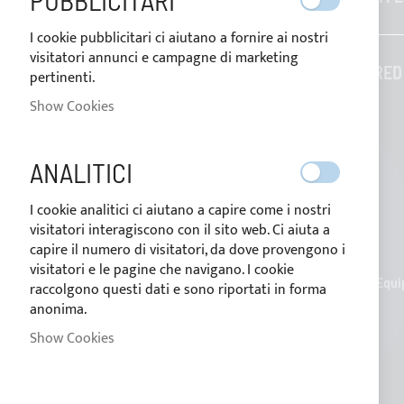
PUBBLICITARI
I cookie pubblicitari ci aiutano a fornire ai nostri
Contacts
visitatori annunci e campagne di marketing
Who we are
TAILORED
pertinenti.
Blog
Show Cookies
Payment methods
ANALITICI
Conditions of sale
I cookie analitici ci aiutano a capire come i nostri
Privacy Policy
visitatori interagiscono con il sito web. Ci aiuta a
Cookie Policy
capire il numero di visitatori, da dove provengono i
visitatori e le pagine che navigano. I cookie
Nettuno Marine Equip
raccolgono questi dati e sono riportati in forma
anonima.
Show Cookies
Cookie settings