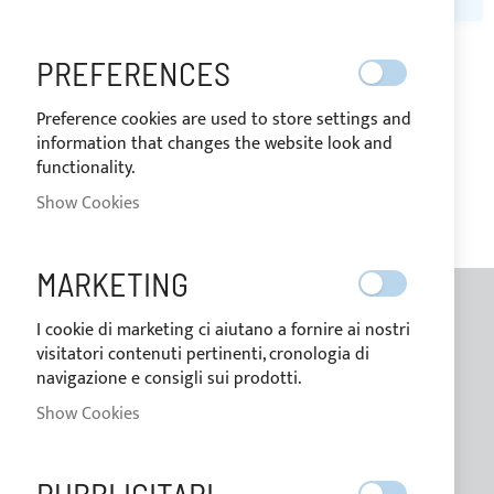
PREFERENCES
MY WISH LIST
Preference cookies are used to store settings and
You have no items in your wish list.
information that changes the website look and
functionality.
Show Cookies
MARKETING
I cookie di marketing ci aiutano a fornire ai nostri
GENERAL INFORMATION
visitatori contenuti pertinenti, cronologia di
navigazione e consigli sui prodotti.
Contacts
Show Cookies
Who we are
Blog