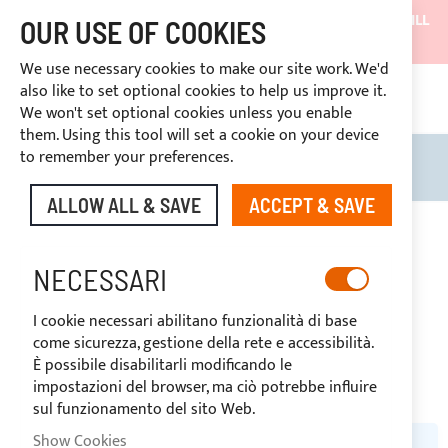
SHIPMENTS WILL BE SUSPENDED FROM 05/08/26 AND WILL
OUR USE OF COOKIES
RESUME ON 27/08/26
We use necessary cookies to make our site work. We'd
DISCOUNTS RESERVED FOR SECTOR OPERATORS
also like to set optional cookies to help us improve it.
CONT
We won't set optional cookies unless you enable
RIGHT OF WITHDRAWAL
within 14 days
them. Using this tool will set a cookie on your device
to remember your preferences.
Search
My B
ALLOW ALL & SAVE
ACCEPT & SAVE
MARINER
NECESSARI
I cookie necessari abilitano funzionalità di base
come sicurezza, gestione della rete e accessibilità.
È possibile disabilitarli modificando le
impostazioni del browser, ma ciò potrebbe influire
sul funzionamento del sito Web.
Show Cookies
WE CAN'T FIND PRODUCTS MATCHING THE SELECTION.