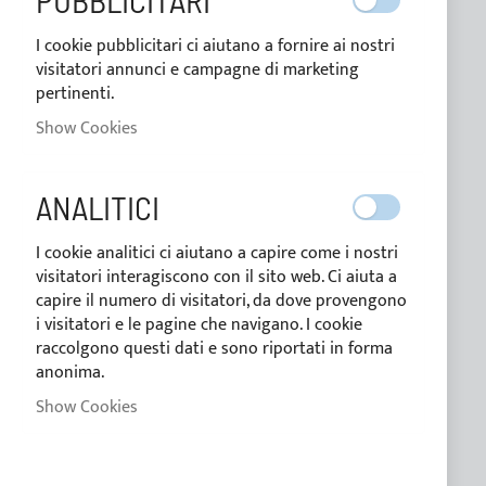
PUBBLICITARI
Payment methods
I cookie pubblicitari ci aiutano a fornire ai nostri
Conditions of sale
visitatori annunci e campagne di marketing
pertinenti.
Privacy Policy
Show Cookies
Cookie Policy
ANALITICI
CUSTOM LINE
I cookie analitici ci aiutano a capire come i nostri
visitatori interagiscono con il sito web. Ci aiuta a
capire il numero di visitatori, da dove provengono
TAILORED
i visitatori e le pagine che navigano. I cookie
raccolgono questi dati e sono riportati in forma
anonima.
CUSTOMER SERVICE
Show Cookies
FAQ
Practical guide to Bimini Top purchase