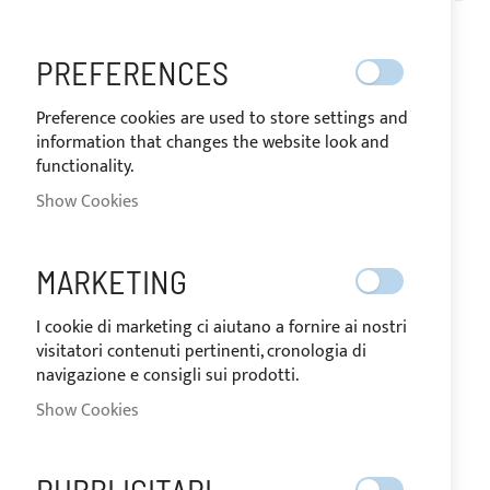
DE
DIR
PREFERENCES
Preference cookies are used to store settings and
information that changes the website look and
functionality.
Show Cookies
MARKETING
I cookie di marketing ci aiutano a fornire ai nostri
Seat and console cover for
visitatori contenuti pertinenti, cronologia di
NUOVA JOLLY King 650
navigazione e consigli sui prodotti.
Show Cookies