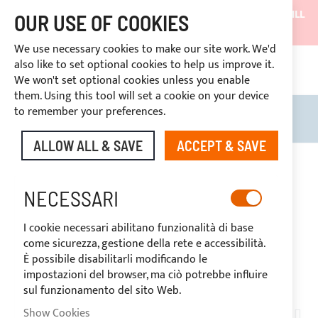
SHIPMENTS WILL BE SUSPENDED FROM 05/08/26 AND WILL
OUR USE OF COOKIES
RESUME ON 27/08/26
We use necessary cookies to make our site work. We'd
DISCOUNTS RESERVED FOR SECTOR OPERATORS
also like to set optional cookies to help us improve it.
CONT
We won't set optional cookies unless you enable
RIGHT OF WITHDRAWAL
within 14 days
them. Using this tool will set a cookie on your device
to remember your preferences.
Search
My B
ALLOW ALL & SAVE
ACCEPT & SAVE
NUOVA JOLLY
NECESSARI
I cookie necessari abilitano funzionalità di base
come sicurezza, gestione della rete e accessibilità.
È possibile disabilitarli modificando le
impostazioni del browser, ma ciò potrebbe influire
sul funzionamento del sito Web.
Show Cookies
SET
1
ITEM