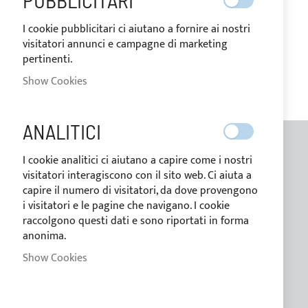
PUBBLICITARI
MY WISH LIST
I cookie pubblicitari ci aiutano a fornire ai nostri
You have no items in your wish list.
visitatori annunci e campagne di marketing
pertinenti.
Show Cookies
ANALITICI
I cookie analitici ci aiutano a capire come i nostri
GENERAL INFORMATION
visitatori interagiscono con il sito web. Ci aiuta a
capire il numero di visitatori, da dove provengono
Contacts
i visitatori e le pagine che navigano. I cookie
Who we are
raccolgono questi dati e sono riportati in forma
anonima.
Blog
Show Cookies
Payment methods
Conditions of sale